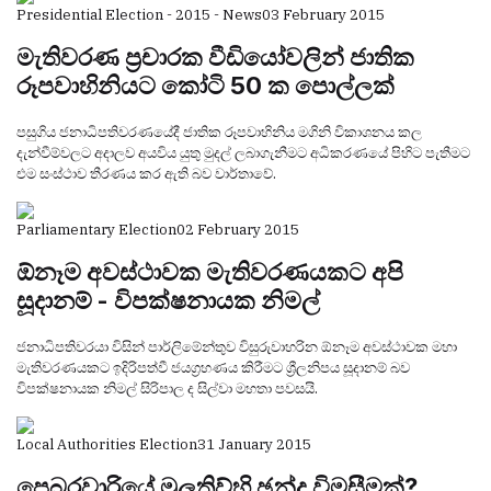
Presidential Election - 2015 - News
03 February 2015
මැතිවරණ ප්‍රචාරක වීඩියෝවලින් ජාතික
රූපවාහිනියට කෝටි 50 ක පොල්ලක්
පසුගිය ජනාධිපතිවරණයේදී ජාතික රූපවාහිනිය මගිනි විකාශනය කල
දැන්වීම්වලට අදාලව අයවිය යුතු මුදල් ලබාගැනීමට අධිකරණයේ පිහිට පැතීමට
එම සංස්ථාව තීරණය කර ඇති බව වාර්තාවේ.
Parliamentary Election
02 February 2015
ඕනෑම අවස්ථාවක මැතිවරණයකට අපි
සූදානම් - විපක්ෂනායක නිමල්
ජනාධිපතිවරයා විසින් පාර්ලිමේන්තුව විසුරුවාහරින ඕනෑම අවස්ථාවක මහා
මැතිවරණයකට ඉදිරිපත්වී ජයග්‍රහණය කිරීමට ශ්‍රීලනිපය සූදානම් බව
විපක්ෂනායක නිමල් සිරිපාල ද සිල්වා මහතා පවසයි.
Local Authorities Election
31 January 2015
පෙබරවාරියේ මුලතිව්හි ඡන්ද විමසීමක්?