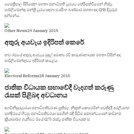
මෛත්‍රීපාල සිරිසේන මහතා ජනාධිපති ධූරයට තේරීපත්වීමෙන් හිස්වූ
පාර්ලිමේන්තු මන්ත්‍රී ධූරය සඳහා ජයසිංහ බණ්ඩාර මහතා අද (29) දිවුරුම්
දුන්නේය.
Other News
29 January 2015
අතුරු අයවැය ඉදිරිපත් කෙරේ
නව රජයේ අතුරු අයවැය මුදල් අමාත්‍ය රවී කරුණානායක මහතා විසින් අද
පාර්ලිමේන්තුවට ඉදිරිපත් කළේය.
Electoral Reforms
28 January 2015
ජාතික විධායක සභාවේදී වැදගත් කරුණු
රැසක් පිළිබඳ අවධානය
අගවිනිසුරුවරයා ජනාධිපතිවරණ ප්‍රතිඵල නිකුත් කෙරෙමින් පවතිද්දී අරලියගහ
මන්දිරයේ හිටපු ජනාධිපතිවරයා සමගින් රැඳී සිටීම සම්බන්ධයෙන් කඩිනම්
ක්‍රියාමාර්ග ගැනීමට ඊයේ (27) රැස්වූ ජාතික විධායක ස