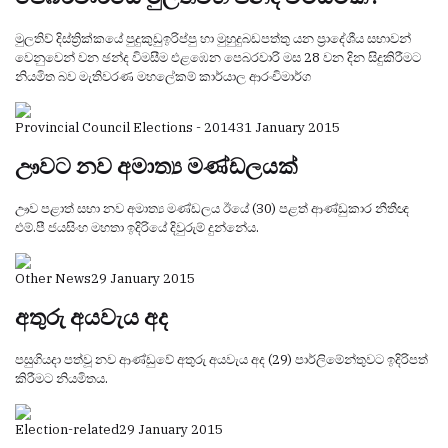
මුලතිව් දිස්ත්‍රික්කයේ පුදුකුඩුඉරිප්පු හා මුහුදුබඩපත්තු යන ප්‍රාදේශීය සභාවන්
වෙනුවෙන් වන ඡන්ද විමසීම එළඹෙන පෙබරවාරි මස 28 වන දින සිදුකිරීමට
නියමිත බව මැතිවරණ මහලේකම් කාර්යාල ආරංචිමාර්ග
Provincial Council Elections - 2014
31 January 2015
ඌවට නව අමාත්‍ය මණ්ඩලයක්
ඌව පළාත් සභා නව අමාත්‍ය මණ්ඩලය ඊයේ (30) පළත් ආණ්ඩුකාර නීතීඥ
එම්.පී ජයසිංහ මහතා ඉදිරියේ දිවුරුම් දුන්නේය.
Other News
29 January 2015
අතුරු අයවැය අද
පසුගියදා පත්වූ නව ආණ්ඩුවේ අතුරු අයවැය අද (29) පාර්ලිමේන්තුවට ඉදිරිපත්
කිරීමට නියමිතය.
Election-related
29 January 2015