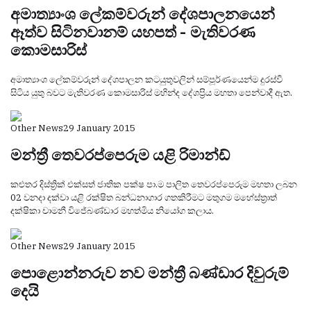
අමාත්‍යාංශ ලේකම්වරුන් දේශපාලනයෙන්
ඈත්ව සිටිනවානම් යහපත් - මැතිවරණ
කොමසාරිස්
අමාත්‍යාංශ ලේකම්වරුන් දේශපාලන කටයුතුවලින් සම්පූර්ණයෙන්ම දුරස්වී
සිටිය යුතු බවට මැතිවරණ කොමසාරිස් මහින්ද දේශප්‍රිය මහතා පෙන්වාදී ඇත.
Other News
29 January 2015
මන්ත්‍රී තෙවරප්පෙරුම යළි රිමාන්ඩ්
කළුතර දිස්ත්‍රික් එක්සත් ජාතික පක්ෂ පා.ම පාලිත තෙවරප්පෙරුම මහතා ලබන
02 වනදා දක්වා යළි රක්ෂිත බන්ධනාගාර ගතකිරීමට මතුගම මහේස්ත්‍රාත්
දක්ෂිකා චාමනී විජේබණ්ඩාර මහත්මිය නියෝග කලාය.
Other News
29 January 2015
පොළොන්නරුව නව මන්‍ත්‍රී බණ්ඩාර දිවුරුම්
දෙයි