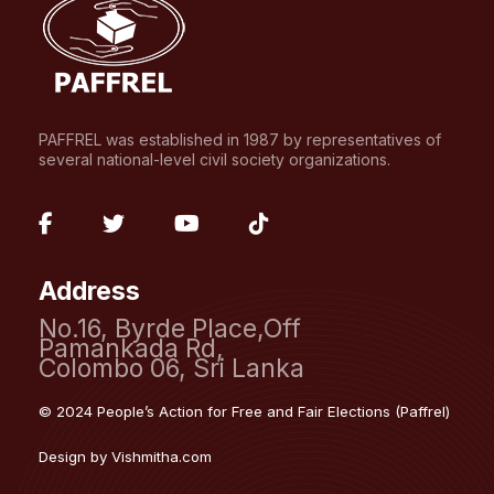
PAFFREL was established in 1987 by representatives of
several national-level civil society organizations.
fab
fab
fab
fab
fa-
fa-
fa-
fa-
Address
facebook-
twitter
youtube
tiktok
No.16, Byrde Place,Off
f
Pamankada Rd,
Colombo 06, Sri Lanka
© 2024 People’s Action for Free and Fair Elections (Paffrel)
Design by
Vishmitha.com