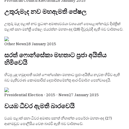
Provincial Council Elections
28 January 2015
උතුරුමැද නව මහඇමති පේෂල
උතුරු මැද පළාත් නව ප්‍රධාන අමාත්‍යවරයා වශයෙන් පොළොන්නරුව දිස්ත්‍රික්
පළාත් සභා මන්ත්‍රී පේෂල ජයරත්න මහතා අද (28) දිවුරුම්දී ඇති බව වාර්තාවේ.
Other News
28 January 2015
‍සරත් ෆොන්සේකා මහතාට ප්‍රජා අයිතිය
හිමිවෙයි
හිටපු යුද හමුදාපති සරත් ෆොන්සේකා මහතාට ප්‍රජා අයිතිය නැවත හිමිව ඇති
බව මැතිවරණ කොමසාරිස් දෙපාර්තමේන්තු ආරංචිමාර්ග පෙන්වාදෙයි.
Presidential Election - 2015 - News
27 January 2015
වයඹ ධීවර ඇමති බාරවෙයි
වයඹ පළාත් සභා ධීවර අමාත්‍ය සනත් නිශාන්ත පෙරේරා මහතා අද (27)
ආනමඩුව පොලීසිය වෙත බාරවී ඇති බව වාර්තාවේ.