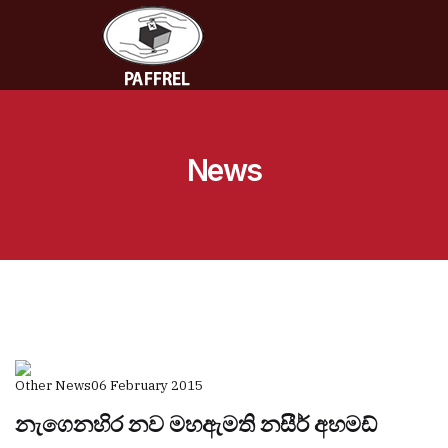
News
Other News
06 February 2015
නැගෙනහිර නව මහඇමති නසීර් අහමඩ්