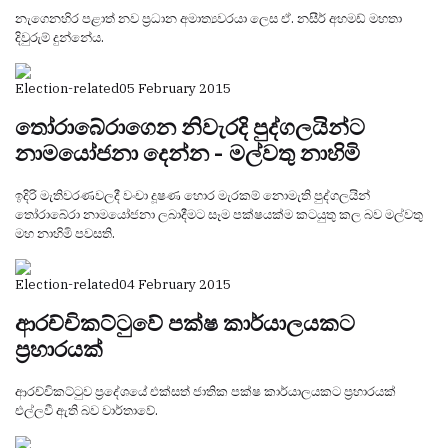
නැගෙනහිර පළාත් නව ප්‍රධාන අමාත්‍යවරයා ලෙස ඒ. නසීර් අහමඩ් මහතා
දිවුරුම් දුන්නේය.
Election-related
05 February 2015
තෝරාබේරාගෙන නිවැරදි පුද්ගලයින්ට
නාමයෝජනා දෙන්න - මල්වතු නාහිමි
ඉදිරි මැතිවරණවලදී වංචා දූෂණ හොර මැරකම් නොමැති පුද්ගලයින්
තෝරාබේරා නාමයෝජනා ලබාදීමට සෑම පක්ෂයක්ම කටයුතු කල බව මල්වතු
මහ නාහිමි පවසති.
Election-related
04 February 2015
ආරච්චිකට්ටුවේ පක්ෂ කාර්යාලයකට
ප්‍රහාරයක්
ආරච්චිකට්ටුව ප්‍රදේශයේ එක්සත් ජාතික පක්ෂ කාර්යාලයකට ප්‍රහාරයක්
එල්ලවී ඇති බව වාර්තාවේ.