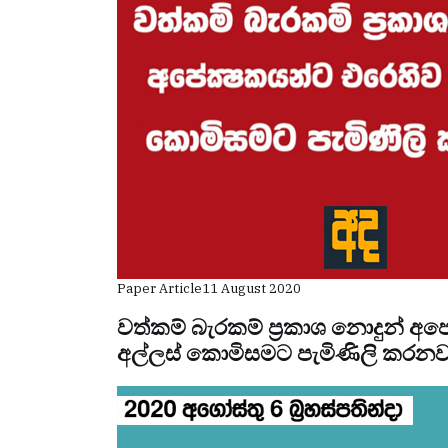
Paper Article
11 August 2020
වත්කම් බැරකම් ප්‍රකාශ නොදුන් 
අල්ලස් කොමිසමට පැමිණිලි කරනව