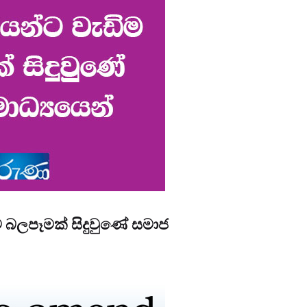
 බලපෑමක් සිදුවුණේ සමාජ