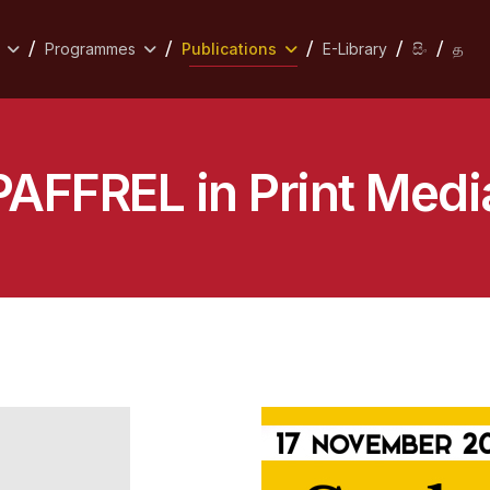
Programmes
Publications
E-Library
සිං
த
PAFFREL in Print Medi