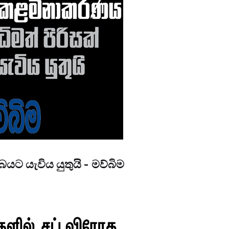
සබයට යැවිය යුතුයි - මව්බිම