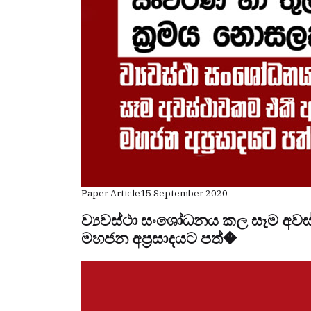
Paper Article
15 September 2020
ව්‍යවස්ථා සංශෝධනය කල සෑම අවස
මහජන අප්‍රසාදයට පත්�