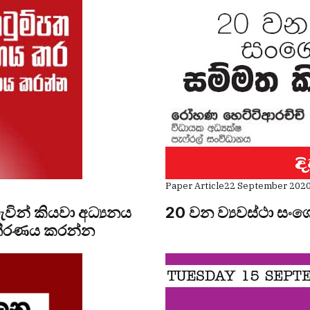
Paper Article
22 September 202
ින් කියවා අධ්‍යනය
20 වන ව්‍යවස්ථා සං
 තීරණය කරන්න