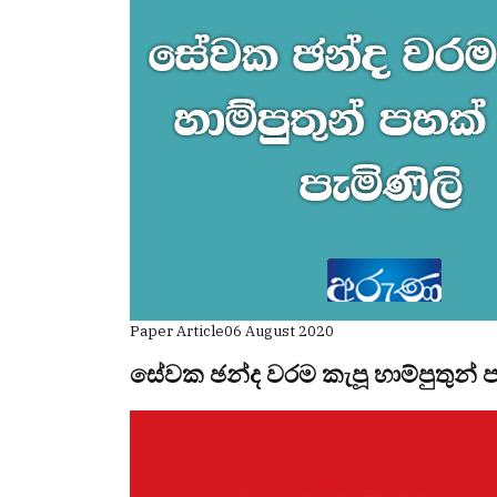
Paper Article
06 August 2020
සේවක ඡන්ද වරම කැපූ හාම්පුතුන් 