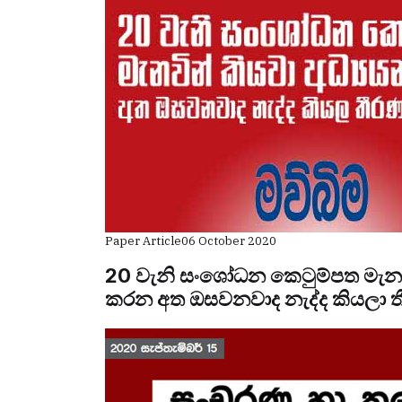
Paper Article
06 October 2020
20 වැනි සංශෝධන කෙටුම්පත මැනැව
කරන අත ඔසවනවාද නැද්ද කියලා