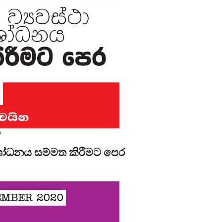
0
ශෝධනය සම්මත කිරීමට පෙර