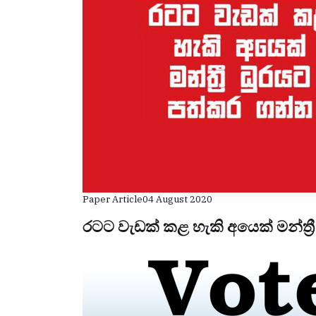
Paper Article
04 August 2020
රටට වැඩක් කළ හැකි අයෙක් මන්ත්‍