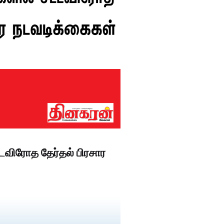
டவிரோத தேர்தல் பிரசார