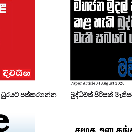
Paper Article
04 August 2020
රී ධුරයට පත්කරගන්න
බුද්ධිමත් පිරිසක් මැති