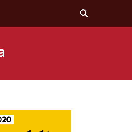
fas
fa-
search
a