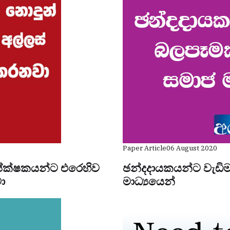
Paper Article
06 August 2020
අපේක්ෂකයන්ට එරෙහිව
ඡන්දදායකයන්ට වැඩිම
ා
මාධ්‍යයෙන්