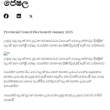
පේෂල
Provincial Council Elections
28 January 2015
උතුරු මැද පළාත් නව ප්‍රධාන අමාත්‍යවරයා වශයෙන් පොළොන්නරුව දිස්ත්‍රික්
පළාත් සභා මන්ත්‍රී පේෂල ජයරත්න මහතා අද (28) දිවුරුම්දී ඇති බව වාර්තාවේ.
උතුරු මැද පළාත් නව ප්‍රධාන අමාත්‍යවරයා වශයෙන් පොළොන්නරුව දිස්ත්‍රික්
පළාත් සභා මන්ත්‍රී පේෂල ජයරත්න මහතා අද (28) දිවුරුම්දී ඇති බව වාර්තාවේ.
ජයරත්න මහතා මීට පෙර පළාත් අධ්‍යාපන අමාත්‍ය ධූරයේ මෙන්ම සමුපකාර
අමාත්‍ය ධූරයේද කටයුතු කර ඇති අතර පසුගිය ජනාධිපතිවරණයේදී ඔහු පොදු
අපේක්ෂකයාට සහාය පලකිරීම හේතුවෙන් පළාත් අමාත්‍ය ධූරයෙන්
පහකෙරින.
මෙතෙක් පළාත් ප්‍රධාන අමාත්‍ය ධූරයේ කටයුතු කරනු ලැබුවේ එස්.එම් රංජිත්
මහතායි