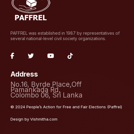
PAFFREL was established in 1987 by representatives of
several national-level civil society organizations.
fab
fab
fab
fab
fa-
fa-
fa-
fa-
Address
facebook-
twitter
youtube
tiktok
No.16, Byrde Place,Off
f
Pamankada Rd,
Colombo 06, Sri Lanka
© 2024 People’s Action for Free and Fair Elections (Paffrel)
Design by
Vishmitha.com