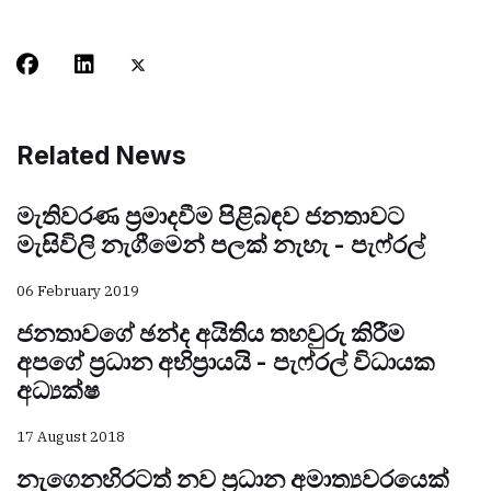
Related News
මැතිවරණ ප්‍රමාදවීම පිළිබඳව ජනතාවට
මැසිවිලි නැගීමෙන් පලක් නැහැ - පැෆ්රල්
06 February 2019
ජනතාවගේ ඡන්ද අයිතිය තහවුරු කිරීම
අපගේ ප්‍රධාන අභිප්‍රායයි - පැෆ්රල් විධායක
අධ්‍යක්ෂ
17 August 2018
නැගෙනහිරටත් නව ප්‍රධාන අමාත්‍යවරයෙක්