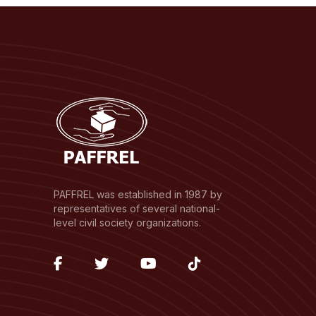
PAFFREL was established in 1987 by
representatives of several national-
level civil society organizations.
fab
fab
fab
fab
fa-
fa-
fa-
fa-
facebook-
twitter
youtube
tiktok