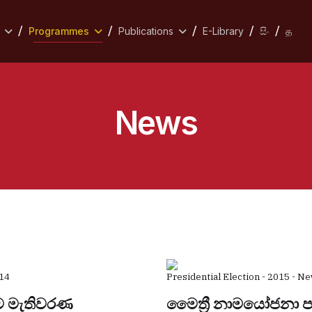
Programmes
Publications
E-Library
සිං
த
News
14
Presidential Election - 2015 - N
ලට මැතිවරණ
මෛත්‍රී නාමයෝජනා පත