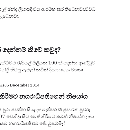
ල් ඡන්ද ලියාපදිංචිය ආරම්භ කර තිබෙනවා.විවිධ
ලැබෙනවා.
‌ දෙන්නම් කීවේ කවුද?
ක්‌වීමට රුපියල් මිලියන 100 ක්‌ දෙන්න ආණ්‌ඩුව
මන්ත්‍රී හිටපු ඇමැති නවීන් දිසානායක මහතා
ews
05 December 2014
කිරීමට නගරාධිපතිගෙන් නියෝග
 පුරා පවතින සියලුම මැතිවරණ ප්‍රචාරක පුවරු
 07 වෙනිදා සිට ඉවත් කිරීමට තමන් නියෝග ලබා
 නගරාධිපති එම්.ජේ. මුසම්මිල්