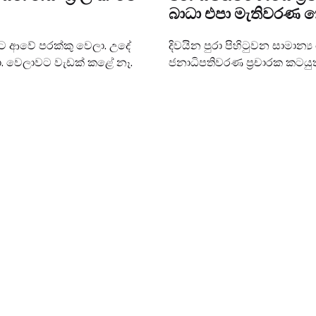
බාධා එපා මැතිවරණ කො
වලට ආවේ පරක්කු වෙලා. උදේ
දිවයින පුරා පිහිටුවන සාමාන්‍
ා. වෙලාවට වැඩක් කළේ නෑ.
ජනාධිපතිවරණ ප්‍රචාරක කටයුතු 