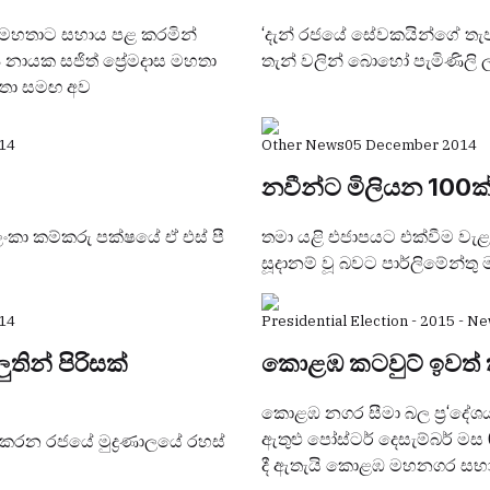
න මහතාට සහාය පළ කරමින්
‘දැන් රජයේ සේවකයින්ගේ තැපැ
‍ය නායක සජිත් ප්‍රේමදාස මහතා
තැන් වලින් බොහෝ පැමිණිලි 
මහතා සමඟ අව
14
Other News
05 December 2014
නවීන්ට මිලියන 100ක්
 ලංකා කම්කරු පක්ෂයේ ඒ එස් පී
තමා යළි එජාපයට එක්‌වීම වැළැ
සූදානම් වූ බවට පාර්ලිමේන්තු 
14
Presidential Election - 2015 - N
තින් පිරිසක්‌
කොළඹ කටවුට් ඉවත් 
කොළඹ නගර සීමා බල ප්‍ර‘දේශය
ඇතුළු පෝස්ටර් දෙසැම්බර් මස
ය කරන රජයේ මුද්‍රණාලයේ රහස්‌
දී ඇතැයි කොළඹ මහනගර සභාවේ