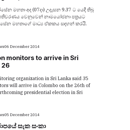
ිසේන මහතා අද (07දා) උදෑසන 9.37 ට යෙදී තිබූ
පතිවරණය වෙනුවෙන් නාමයෝජනා පත්‍රයට
ිරිසේන මහතාගේ මාධ්‍ය ඒකකය සඳහන් කරයි.
ews
06 December 2014
on monitors to arrive in Sri
 26
toring organization in Sri Lanka said 35
tors will arrive in Colombo on the 26th of
thcoming presidential election in Sri
ews
05 December 2014
ජාපයේ සැක සංකා