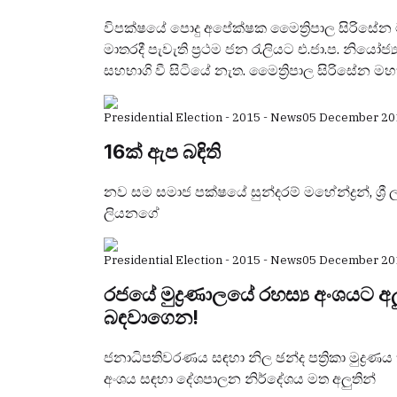
විපක්ෂයේ පොදු අපේක්ෂක මෛත්‍රිපාල සිරිසේ
මාතරදී පැවැති ප්‍රථම ජන රැලියට එ.ජා.ප. නියෝජ්
සහභාගි වී සිටියේ නැත. මෛත්‍රිපාල සිරිසේන 
Presidential Election - 2015 - News
05 December 20
16ක් ඇප බඳිති
නව සම සමාජ පක්ෂයේ සුන්දරම් මහේන්ද්‍රන්, ශ්‍රී
ලියනගේ
Presidential Election - 2015 - News
05 December 20
රජයේ මුද්‍රණාලයේ රහස්‍ය අංශයට අලු
බඳවාගෙන!
ජනාධිපතිවරණය සඳහා නිල ඡන්ද පත්‍රිකා මුද්‍රණ
අංශය සඳහා දේශපාලන නිර්දේශය මත අලුතින්