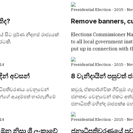
Presidential Election - 2015 - N
ිද?
Remove banners, cut
යේ සිට පූර්ණ නිදහස් රාජ්‍යයක්
Elections Commissioner Mah
රටකි.
to all local government ins
put up in connection with t
14
Presidential Election - 2015 - N
දින් අවසන්
8 වැනිදායින් පසුවත්
නාධිපතිවරණය වෙනුවෙන්
කවුරු ඒකපාර්ශ්වික ගිවිසුම්
වන්ගේ අයදුම්පත් භාරගැනීමේ
ජනතාව වෙනුවෙන් එකට අත්වැ
ජනාධිපති මහින්ද රාජපක්ෂ මහ
14
Presidential Election - 2015 - N
ඕන නිසා ශ්‍රී ලංකාවේ
ජනාධිපතිවරණයේ ප්‍ර