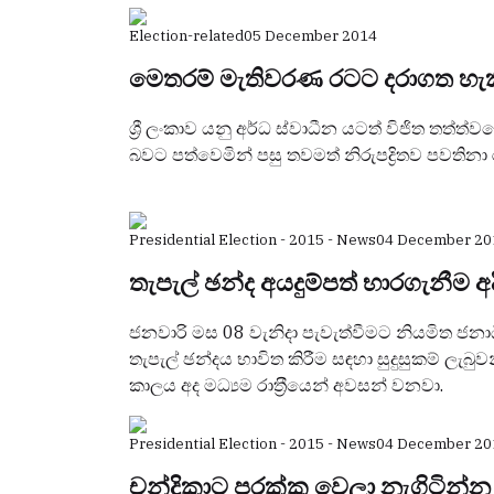
Election-related
05 December 2014
මෙතරම් මැතිවරණ රටට දරාගත හැක
ශ්‍රී ලංකාව යනු අර්ධ ස්වාධීන යටත් විජිත තත්ත්ව
බවට පත්වෙමින් පසු තවමත් නිරුපද්‍රිතව පවතිනා 
Presidential Election - 2015 - News
04 December 20
තැපැල් ඡන්ද අයදුම්පත් භාරගැනීම අ
ජනවාරි මස 08 වැනිදා පැවැත්වීමට නියමිත ජ
තැපැල් ඡන්දය භාවිත කිරීම සඳහා සුදුසුකම් ලැබු
කාලය අද මධ්‍යම රාත‍්‍රීයෙන් අවසන් වනවා.
Presidential Election - 2015 - News
04 December 20
චන්ද්‍රිකාට පරක්කු වෙලා නැගිටින්න 