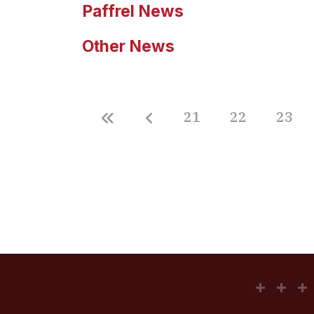
Paffrel News
Other News
21
22
23