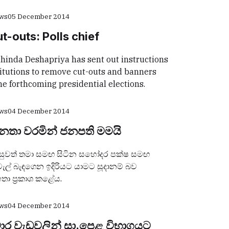
ews
05 December 2014
-outs: Polls chief
inda Deshapriya has sent out instructions
titutions to remove cut-outs and banners
he forthcoming presidential elections.
ews
04 December 2014
 ජනතා වරමින් ජනපති මමයි
 ගැසුවත් තමා සමඟ සිටින සහෝදර පක්ෂ සමඟ
ල් බැඳගෙන ඉදිරියට යාමට සූදානම් බව
තා ප්‍රකාශ කළේය.
ews
04 December 2014
චාර වැඩවලින් සා.පෙළ විභාගයට