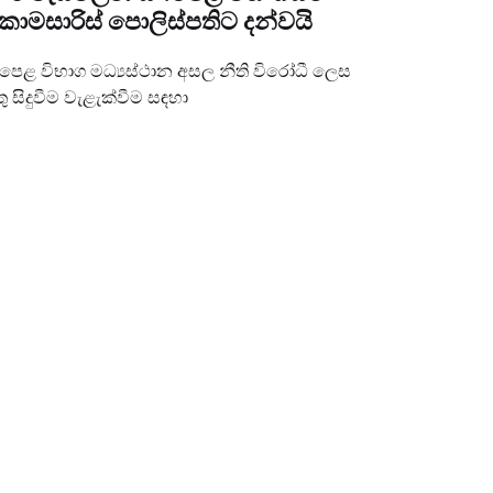
මසාරිස්‌ පොලිස්‌පතිට දන්වයි
ය පෙළ විභාග මධ්‍යස්‌ථාන අසල නීති විරෝධී ලෙස
සිදුවීම වැළැක්‌වීම සඳහා