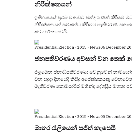
නිරීක්ෂකයන්
ඉතිහාසයේ ප්‍රථම වතාවට ඡන්ද ගණන් කිරීමේ ම
නිරීක්ෂකයන් සම්බන්ධ කිරීමට මැතිවරණ කොම
බව වාර්තා වෙයි.
Presidential Election - 2015 - News
06 December 20
ජනපතිවරණය අවසන් වන තෙක් පෙ
එළඹෙන ජනාධිපතිවරණය වෙනුවෙන් නාමයෝජ
වන සඳුදා දිනයේදී කිසිදු අපේක්ෂකයකු වෙනුව
මැතිවරණ කොමසාරිස් මහින්ද දේශප්‍රිය මහතා පව
Presidential Election - 2015 - News
05 December 20
මාතර රැලියෙන් සජිත් කැපෙයි