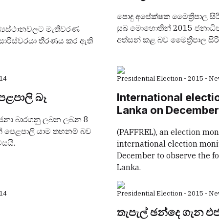
පොදු අපේක්ෂක මෛත්‍රිපාල සිර
සුබ මොහොතින් 2015 ජනාධි
ධ්‍යස්ථානවලට මැතිවරණ
අත්සන් කළ බව මෛත්‍රීපාල ස
සාරිස්වරයා තීරණය කර ඇති
14
Presidential Election - 2015 - N
ළපාලි බෑ
International electi
Lanka on December
නා බාරගනු ලබන ලබන 8
ෙන් පෙළපාලි යාම තහනම් බව
(PAFFREL), an election moni
සයි.
international election moni
December to observe the for
Lanka.
14
Presidential Election - 2015 - N
තැපැල් ඡන්දෙ ගැන එ