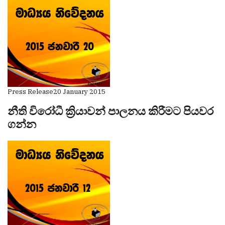
Press Release
20 January 2015
නීති විරෝධී ක්‍රියාවන් පාලනය කිරීමට පියවර
ගන්න