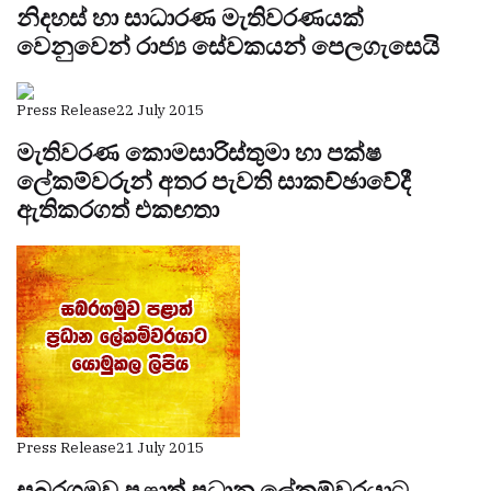
නිදහස් හා සාධාරණ මැතිවරණයක්
වෙනුවෙන් රාජ්‍ය සේවකයන් පෙලගැසෙයි
Press Release
22 July 2015
මැතිවරණ කොමසාරිස්තුමා හා පක්ෂ
ලේකම්වරුන් අතර පැවති සාකච්ඡාවේදී
ඇතිකරගත් එකඟතා
Press Release
21 July 2015
සබරගමුව පළාත් ප‍්‍රධාන ලේකම්වරයාට