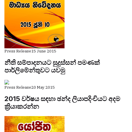
Press Release
15 June 2015
නීති සම්පාදනයට සුදුස්සන් පමණක්
පාර්ලිමේන්තුවට යවමු
Press Release
20 May 2015
2015 වර්ෂය සඳහා ඡන්ද ලියාපදිංචියට අදම
ක්‍රියාකරන්න