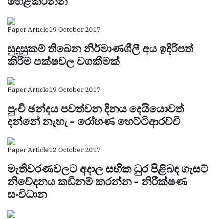
හෙළිකරන්න
Paper Article
19 October 2017
සුදුසුකම් තිබෙන නිර්මාණශීලී අය ඉදිරිපත්
කිරීම පක්ෂවල වගකීමක්
Paper Article
19 October 2017
පුංචි ඡන්දය පවත්වන දිනය දෙයියොවත්
දන්නේ නැහැ - රෝහණ හෙට්ටිආරච්චි
Paper Article
12 October 2017
මැතිවරණවලට අදාල සභික ධුර පිළිබඳ ගැසට්
නිවේදනය කඩිනම් කරන්න - නිරීක්ෂණ
සංවිධාන