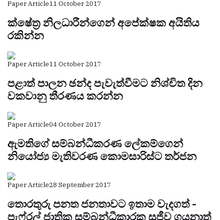
Paper Article
11 October 2017
ක්ෂේත්‍ර නිලධාරීන්ගෙන් අපේක්ෂක අයිතිය
රකින්න
Paper Article
11 October 2017
පළාත් පාලන ඡන්ද පැවැත්වීමට නිශ්චිත දින
වකවානු තීරණය කරන්න
Paper Article
04 October 2017
ඇමතිගේ සම්බන්ධීකරණ ලේකම්ගෙන්
නියෝජ්‍ය මැතිවරණ කොමසාරිස්ට තර්ජන
Paper Article
28 September 2017
තොරතුරු පනත ජනතාවට ඉතාම වැදගත් -
පැෆ්රල් ජාතික සම්බන්ධීකාරක සුජීව ගයනාත්