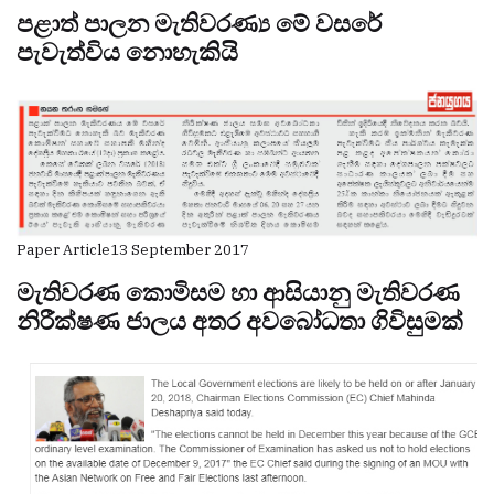
පළාත් පාලන මැතිවරණ්‍ය මේ වසරේ
පැවැත්විය නොහැකියි
Paper Article
13 September 2017
මැතිවරණ කොමිසම හා ආසියානු මැතිවරණ
නිරීක්ෂණ ජාලය අතර අවබෝධතා ගිවිසුමක්