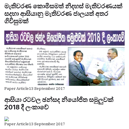
මැතිවරණ කොමිසමත් නිදහස් මැතිවරණයක්
සදහා ආසියානු මැතිවරණ ජාලයත් අතර
ගිවිසුමක්
Paper Article
13 September 2017
ආසියා රටවල ඡන්සද නියෝජිත සමුලුවක්
2018 දී ලංකාවේ
Paper Article
13 September 2017