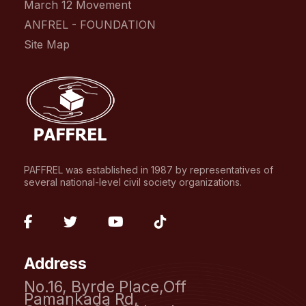
March 12 Movement
ANFREL - FOUNDATION
Site Map
PAFFREL was established in 1987 by representatives of
several national-level civil society organizations.
fab
fab
fab
fab
fa-
fa-
fa-
fa-
Address
facebook-
twitter
youtube
tiktok
No.16, Byrde Place,Off
f
Pamankada Rd,