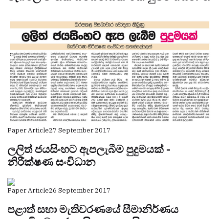
Paper Article
27 September 2017
ලලිත් ජයසිංහට ඇපලැබීම පුදුමයක් -
නිරීක්ෂණ සංවිධාන
Paper Article
26 September 2017
පළාත් සභා මැතිවරණයේ සීමානිර්ණය