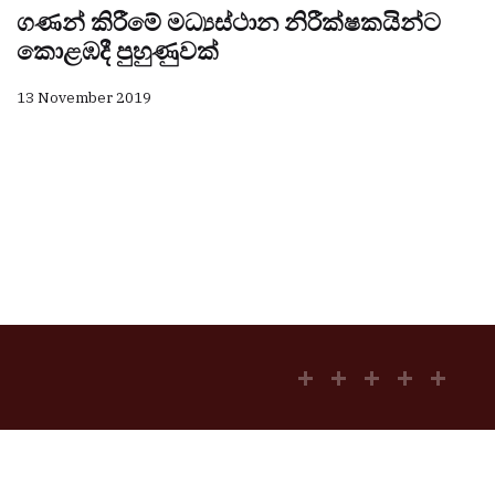
ගණන් කිරීමේ මධ්‍යස්ථාන නිරීක්ෂකයින්ට
කොළඹදී පුහුණුවක්
13 November 2019