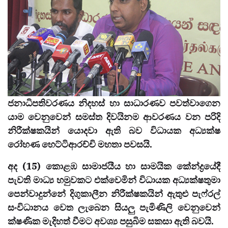
ජනාධිපතිවරණය නිදහස් හා සාධාරණව පවත්වාගෙන
යාම වෙනුවෙන් සමස්ත දිවයිනම ආවරණය වන පරිදි
නිරීක්ෂකයින් යොදවා ඇති බව විධායක අධ්‍යක්ෂ
රෝහණ හෙට්ටිආරච්චි මහතා පවසයි.
අද (15) කොළඹ සාමාජයීය හා සාමයික කේන්ද්‍රයේදී
පැවති මාධ්‍ය හමුවකට එක්වෙමින් විධායක අධ්‍යක්ෂතුමා
පෙන්වාදුන්නේ දිගුකාලීන නිරීක්ෂකයින් ඇතුළු පැෆ්රල්
සංවිධානය වෙත ලැබෙන සියලු පැමිණිලි වෙනුවෙන්
ක්ෂණික මැදිහත් වීමට අවශ්‍ය පසුබිම සකසා ඇති බවයි.