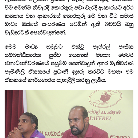
වීම මෙන්ම නිවැරදි තොරතුරු පවා වැරදි ආකාරයට අර්ථ
කතනය වන ආකාරයේ තොරතුරු මේ වන විට සමාජ
මාධ්‍ය ඔස්සේ සංසරණය වෙමින් ඇති බවටයි ඔහු
වැඩිදුරටත් පෙන්වාදුන්නේ.
මෙම මාධ්‍ය හමුවට එක්වූ පැෆ්රල් ජාතික
සම්බන්ධීකාරක සුජීව ගයනාත් මහතා මෙවර
ජනාධිපතිවරණයේ පසුබිම පෙන්වාදුන් අතර මැතිවරණ
පැමිණිලි ඒකකයේ ප්‍රධානී ඉසුරු කරවිට මහතා එම
ඒකකයේ කාර්යභාරය පැහැදිලි කරනු ලැබීය.