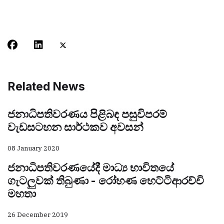
Related News
ජනාධිපතිවරණය පිළිබඳ පසුවිපරම්
වැඩසටහන සාර්ථකව අවසන්
08 January 2020
ජනාධිපතිවරණයේදී මාධ්‍ය භාවිතයේ
ගැටලුවක් තිබුණා - රෝහණ හෙට්ටිආරච්චි
මහතා
26 December 2019