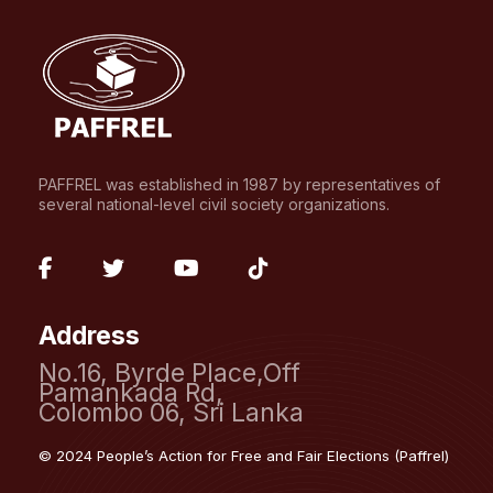
PAFFREL was established in 1987 by representatives of
several national-level civil society organizations.
fab
fab
fab
fab
fa-
fa-
fa-
fa-
Address
facebook-
twitter
youtube
tiktok
No.16, Byrde Place,Off
f
Pamankada Rd,
Colombo 06, Sri Lanka
© 2024 People’s Action for Free and Fair Elections (Paffrel)