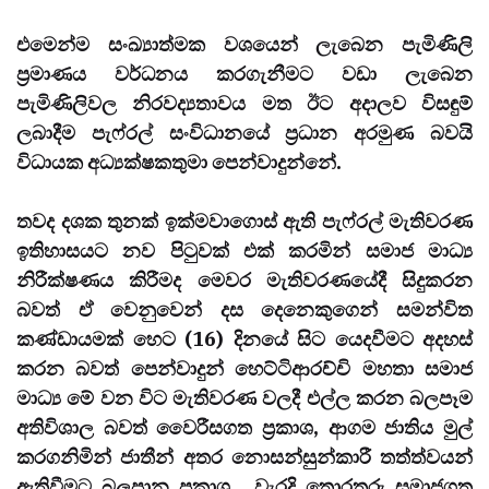
එමෙන්ම සංඛ්‍යාත්මක වශයෙන් ලැබෙන පැමිණිලි
ප්‍රමාණය වර්ධනය කරගැනීමට වඩා ලැබෙන
පැමිණිලිවල නිරවද්‍යතාවය මත ඊට අදාලව විසඳුම්
ලබාදීම පැෆ්රල් සංවිධානයේ ප්‍රධාන අරමුණ බවයි
විධායක අධ්‍යක්ෂකතුමා පෙන්වාදුන්නේ.
තවද දශක තුනක් ඉක්මවාගොස් ඇති පැෆ්රල් මැතිවරණ
ඉතිහාසයට නව පිටුවක් එක් කරමින් සමාජ මාධ්‍ය
නිරීක්ෂණය කිරීමද මෙවර මැතිවරණයේදී සිදුකරන
බවත් ඒ වෙනුවෙන් දස දෙනෙකුගෙන් සමන්විත
කණ්ඩායමක් හෙට (16) දිනයේ සිට යෙදවීමට අදහස්
කරන බවත් පෙන්වාදුන් හෙට්ටිආරච්චි මහතා සමාජ
මාධ්‍ය මේ වන විට මැතිවරණ වලදී එල්ල කරන බලපෑම
අතිවිශාල බවත් වෛරීසගත ප්‍රකාශ, ආගම ජාතිය මුල්
කරගනිමින් ජාතීන් අතර නොසන්සුන්කාරී තත්ත්වයන්
ඇතිවීමට බලපාන ප්‍රකාශ , වැරදි තොරතුරු සමාජගත