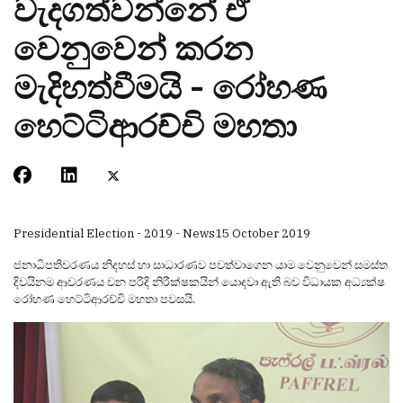
වැදගත්වන්නේ ඒ
වෙනුවෙන් කරන
මැදිහත්වීමයි - රෝහණ
හෙට්ටිආරච්චි මහතා
Presidential Election - 2019 - News
15 October 2019
ජනාධිපතිවරණය නිදහස් හා සාධාරණව පවත්වාගෙන යාම වෙනුවෙන් සමස්ත
දිවයිනම ආවරණය වන පරිදි නිරීක්ෂකයින් යොදවා ඇති බව විධායක අධ්‍යක්ෂ
රෝහණ හෙට්ටිආරච්චි මහතා පවසයි.