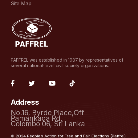
Site Map
PAFFREL was established in 1987 by representatives of
several national-level civil society organizations.
fab
fab
fab
fab
fa-
fa-
fa-
fa-
Address
facebook-
twitter
youtube
tiktok
No.16, Byrde Place,Off
f
Pamankada Rd,
Colombo 06, Sri Lanka
© 2024 People’s Action for Free and Fair Elections (Paffrel)