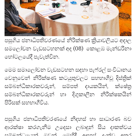
පසුගිය ජනාධිපතිවරණයේ නිරීක්ෂණ ක්‍රියාවලියට අදාල
සමලෝචන වැඩසටහනක් අද (08) කොළඹ මැන්ඩරීනා
හෝටලයේදී පැවැත්වින.
මෙම සමාලෝචන වැඩසටහන සඳහා පැෆ්රල් සංවිධානය
වෙනුවෙන් නිරීක්ෂණ කටයුතුවලට සහභාගීවූ දිස්ත්‍රික්
සම්බන්ධීකාරකවරුන්, සම්පත් දායකයින්, ක්ෂේත්‍ර
සම්බන්ධීකාරකවරුන් හා දිගුකාලීන නිරීක්ෂකයින්
පිරිසක් සහභාගීවිය.
පසුගිය ජනාධිපතිවරණයේ නිදහස් හා සාධාරණ බව
ආරක්ෂා කරගැනීම උදෙසා ලබාදුන් සිය දාකත්වය
සම්බන්ධයෙන් ඔවුන් මෙහිදී අදහස් දැක්වූ අතර