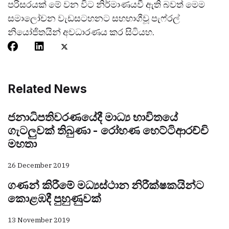
පරිසරයක් මේ වන විට නිර්මාණයවී ඇති බවත් මෙම
සමාලෝචන වැඩසටහනට සහභාගීවූ පැෆ්රල්
නියෝජිතයින් අවධාරණය කර සිටියහ.
Related News
ජනාධිපතිවරණයේදී මාධ්‍ය භාවිතයේ
ගැටලුවක් තිබුණා - රෝහණ හෙට්ටිආරච්චි
මහතා
26 December 2019
ගණන් කිරීමේ මධ්‍යස්ථාන නිරීක්ෂකයින්ට
කොළඹදී පුහුණුවක්
13 November 2019