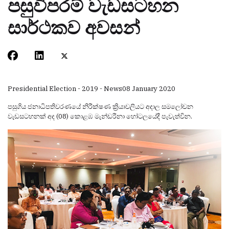
පසුවිපරම් වැඩසටහන
සාර්ථකව අවසන්
Presidential Election - 2019 - News
08 January 2020
පසුගිය ජනාධිපතිවරණයේ නිරීක්ෂණ ක්‍රියාවලියට අදාල සමලෝචන
වැඩසටහනක් අද (08) කොළඹ මැන්ඩරීනා හෝටලයේදී පැවැත්වින.