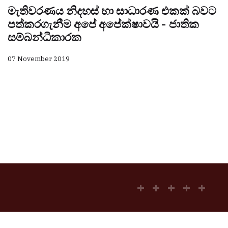
මැතිවරණය නිදහස් හා සාධාරණ එකක් බවට
පත්කරගැනීම අපේ අපේක්ෂාවයි - ජාතික
සම්බන්ධීකාරක
07 November 2019