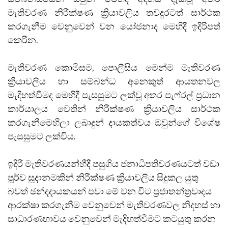
මැතිවරණ නිරීක්ෂණ ක්‍රියාවලිය තවදුරටත් සාර්ථක
කරගැනීම වෙනුවෙන් වන යෝජනාද මෙහිදී ඉදිරිපත්
කෙරින.
මැතිවරණ කොමිසම, පොලීසිය මෙන්ම මැතිවරණ
ක්‍රියාවලිය හා සම්බන්ධ අනෙකුත් ආයතනවල
මැදිහත්වීමද මෙහිදී පැසසුමට ලක්වූ අතර පැෆ්රල් ප්‍රධාන
කාර්යාලය වෙතින් නිරීක්ෂණ ක්‍රියාවලිය සාර්ථක
කරගැනීමෙහිලා ලබාදුන් දායකත්වය ඔවුන්ගේ විශේෂ
පැසසුමට ලක්විය.
ඉදිරි මැතිවරණයන්හීදී පසුගිය ජනාධිපතිවරණයටත් වඩා
පූර්ව සූදානමකින් නිරීක්ෂණ ක්‍රියාවලිය සිදුකල යුතු
බවත් ඡන්දදායකයන් පවා මේ වන විට ප්‍රජාතන්ත්‍රවාදය
ආරක්ෂා කරගැනීම වෙනුවෙන් මැතිවරණවල නිදහස් හා
සාධාරණභාවය වෙනුවෙන් මැදිහත්වීමට කටයුතු කරන