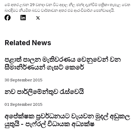
මේ අතර ලබන 29 වනදා වන විට අදාල නිල ඡන්ද දැන්වීම් පත්‍රිකා තැපෑල වෙත
බාරදීමට නියමිත බවට වාර්තාවන අතර එම ආරංචිමාර්ග පෙන්වාදෙයි.
Related News
පළාත් පාලන මැතිවරණය වෙනුවෙන් වන
සීමානිර්ණයන් ගැසට් කෙරේ
30 September 2015
නව පාර්ලිමේන්තුව රැස්වෙයි
01 September 2015
අපේක්ෂක ප්‍රවර්ධනයට වැයවන මුදල් අඩුකල
යුතුයි - පැෆ්රල් විධායක අධ්‍යක්ෂ