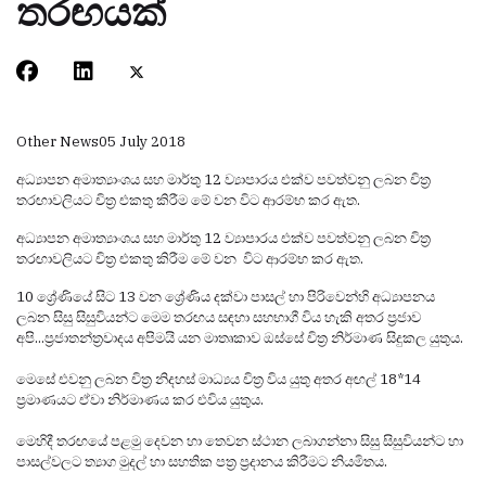
තරඟයක්
Other News
05 July 2018
අධ්‍යාපන අමාත්‍යාංශය සහ මාර්තු 12 ව්‍යාපාරය එක්ව පවත්වනු ලබන චිත්‍ර
තරඟාවලියට චිත්‍ර එකතු කිරීම මේ වන විට ආරම්භ කර ඇත.
අධ්‍යාපන අමාත්‍යාංශය සහ මාර්තු 12 ව්‍යාපාරය එක්ව පවත්වනු ලබන චිත්‍ර
තරඟාවලියට චිත්‍ර එකතු කිරීම මේ වන විට ආරම්භ කර ඇත.
10 ශ්‍රේණියේ සිට 13 වන ශ්‍රේණිය දක්වා පාසල් හා පිරිවෙන්හි අධ්‍යාපනය
ලබන සිසු සිසුවියන්ට මෙම තරඟය සඳහා සහභාගී විය හැකි අතර ප්‍රජාව
අපි...ප්‍රජාතන්ත්‍රවාදය අපිමයි යන මාතෘකාව ඔස්සේ චිත්‍ර නිර්මාණ සිදුකල යුතුය.
මෙසේ එවනු ලබන චිත්‍ර නිදහස් මාධ්‍යය චිත්‍ර විය යුතු අතර අඟල් 18*14
ප්‍රමාණයට ඒවා නිර්මාණය කර එවිය යුතුය.
මෙහිදී තරඟයේ පළමු දෙවන හා තෙවන ස්ථාන ලබාගන්නා සිසු සිසුවියන්ට හා
පාසල්වලට ත්‍යාග මුදල් හා සහතික පත්‍ර ප්‍රදානය කිරීමට නියමිතය.