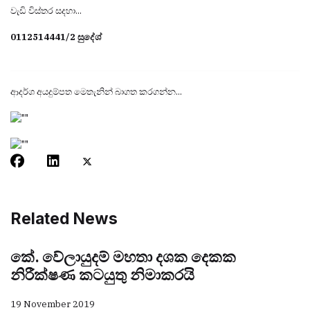
වැඩි විස්තර සදහා...
0112514441/2 සුදේශ්
ආදර්ශ අයදුම්පත මෙතැනින් බාගත කරගන්න...
Related News
කේ. වේලායුදම් මහතා දශක දෙකක
නිරීක්ෂණ කටයුතු නිමාකරයි
19 November 2019