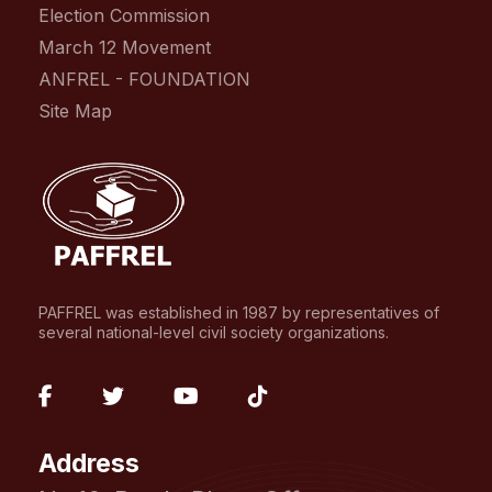
Election Commission
March 12 Movement
ANFREL - FOUNDATION
Site Map
PAFFREL was established in 1987 by representatives of
several national-level civil society organizations.
fab
fab
fab
fab
fa-
fa-
fa-
fa-
Address
facebook-
twitter
youtube
tiktok