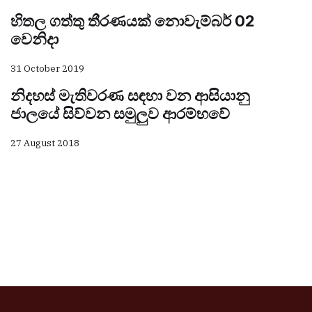
හිතල ගත්තු තීරණයක් නොවැම්බර් 02
වෙනිදා
31 October 2019
නිදහස් මැතිවරණ සඳහා වන ආසියානු
ජාලයේ සිව්වන සමුලුව ආරම්භවේ
27 August 2018