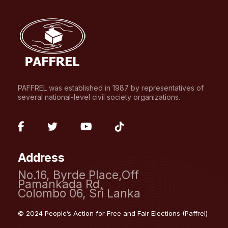
PAFFREL was established in 1987 by representatives of
several national-level civil society organizations.
fab
fab
fab
fab
fa-
fa-
fa-
fa-
Address
facebook-
twitter
youtube
tiktok
No.16, Byrde Place,Off
f
Pamankada Rd,
Colombo 06, Sri Lanka
© 2024 People’s Action for Free and Fair Elections (Paffrel)