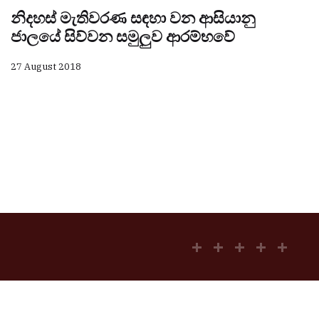
නිදහස් මැතිවරණ සඳහා වන ආසියානු
ජාලයේ සිව්වන සමුලුව ආරම්භවේ
27 August 2018