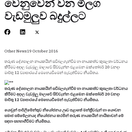
වෙනුවෙන් වන මීලග
වැඩමුලුව බදුල්ලට
Other News
19 October 2016
තරුණ දේශපාලන නායකයින් සවිබලගැන්වීම හා නායකත්ව කුසලතා වර්ධනය
කිරීමට අදාල වැඩමුලු මාලාවේ සිව්වැන්න එළඹෙන ඔක්තෝබර් 20 වනදා
මාර්තු 12 ව්‍යාපාරයේ මෙහෙයවීමෙන් පැවැත්වීමට නියමිතය.
තරුණ දේශපාලන නායකයින් සවිබලගැන්වීම හා නායකත්ව කුසලතා වර්ධනය
කිරීමට අදාල වැඩමුලු මාලාවේ සිව්වැන්න එළඹෙන ඔක්තෝබර් 20 වනදා
මාර්තු 12 ව්‍යාපාරයේ මෙහෙයවීමෙන් පැවැත්වීමට නියමිතය.
යොවුන් පාර්ලිමේන්තුව නියෝජනය ඌව පළාතේ මන්ත්‍රීවරුන් හා යෞවන
සමාජ සම්මේලනයද නියෝජනය කරමින් තරුණ නායකයින් නායිකාවන් මේ
සඳහා සහභාගීවීමට නියමිතය.