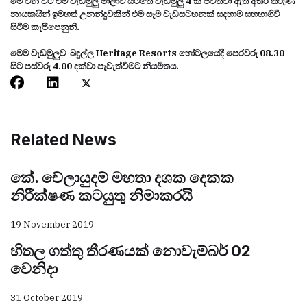
මේ වන විට එම වැඩමුලු මාලාව යටතේ වැඩමුලු 4 ක් පවත්වා ඇති අතර තරුණ
නායකයින් ඉමහත් උනන්දුවකින් එම සෑම වැඩසටහනක් සදහාම සහභාගිවී
සිටීම කැපීපෙනුනි.
මෙම වැඩමුලුව බදුල්ල Heritage Resorts හෝටලයේදී පෙරවරු 08.30
සිට පස්වරු 4.00 දක්වා පැවැත්වීමට නියමිතය.
Related News
කේ. වේලායුදම් මහතා දශක දෙකක
නිරීක්ෂණ කටයුතු නිමාකරයි
19 November 2019
හිතල ගත්තු තීරණයක් නොවැම්බර් 02
වෙනිදා
31 October 2019