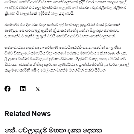
රෝහණ හෙට්ටිආරච්චි මහතා පෙන්වාදුන්නේ ඉදිරි වසර දෙකක කාලය තුළදී
ආණ්ඩුව විසින් රට තුළ සිදුකිරීමට සැලසුම් කර තිබෙන වැඩපිළිවෙල පිළිබඳව
ක්‍රියාකාරී සැලැස්මක් ඉදිරිපත් කල යුතු බවයි.
එමෙන්ම එය දින වකවානු සහිතව ඉදිරිපත් කල යුතු බවත් එසේ වුවහොත්
ආණ්ඩුව පොරොන්දුවූ අයුරින් ක්‍රියාකරන්නේද යන්න පිළිබඳව ජනතාවට
දැනගැනීමට හැකිවනු ඇති බවයි හෙට්ටිආරච්චි මහතා පෙන්වාදුන්නේ.
මෙම මාධ්‍යය හමුව සඳහා රෝහණ හෙට්ටිආරච්චි මහතා සමගින් කැළණිය
විශ්ව විද්‍යාලයේ සමාජයීය විද්‍යා අංශයේ ජ්‍යෙෂ්ඨ මහාචාර්ය කේ.කරුණාතිලක,
ශ්‍රී ලංකා වාණිජ මණ්ඩලයේ ප්‍රධාන විධායක නිලධාරී මංගල යාපා, රයිට්ස් නව්
විධායක අධ්‍යක්ෂ නීතීඥ සුදර්ශන ගුණවර්ධන, ට්‍රාන්ස්පේරන්සි ඉන්ටර්නැෂනල්
කළමණාකාරිනී ශෂී ද මෙල් යන මහත්ම මහත්මීන් එක්ව සිටියහ.
Related News
කේ. වේලායුදම් මහතා දශක දෙකක