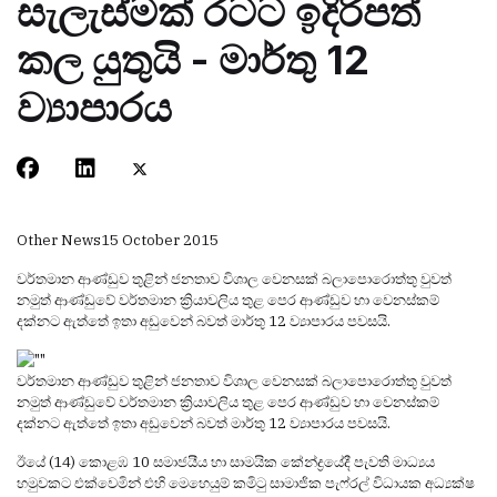
සැලැස්මක් රටට ඉදිරිපත්
කල යුතුයි - මාර්තු 12
ව්‍යාපාරය
Other News
15 October 2015
වර්තමාන ආණ්ඩුව තුළින් ජනතාව විශාල වෙනසක් බලාපොරොත්තු වුවත්
නමුත් ආණ්ඩුවේ වර්තමාන ක්‍රියාවලිය තුළ පෙර ආණ්ඩුව හා වෙනස්කම්
දක්නට ඇත්තේ ඉතා අඩුවෙන් බවත් මාර්තු 12 ව්‍යාපාරය පවසයි.
වර්තමාන ආණ්ඩුව තුළින් ජනතාව විශාල වෙනසක් බලාපොරොත්තු වුවත්
නමුත් ආණ්ඩුවේ වර්තමාන ක්‍රියාවලිය තුළ පෙර ආණ්ඩුව හා වෙනස්කම්
දක්නට ඇත්තේ ඉතා අඩුවෙන් බවත් මාර්තු 12 ව්‍යාපාරය පවසයි.
ඊයේ (14) කොළඹ 10 සමාජයීය හා සාමයික කේන්ද්‍රයේදී පැවති මාධ්‍යය
හමුවකට එක්වෙමින් එහි මෙහෙයුම් කමිටු සාමාජික පැෆ්රල් විධායක අධ්‍යක්ෂ