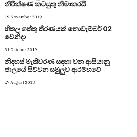
නිරීක්ෂණ කටයුතු නිමාකරයි
19 November 2019
හිතල ගත්තු තීරණයක් නොවැම්බර් 02
වෙනිදා
31 October 2019
නිදහස් මැතිවරණ සඳහා වන ආසියානු
ජාලයේ සිව්වන සමුලුව ආරම්භවේ
27 August 2018