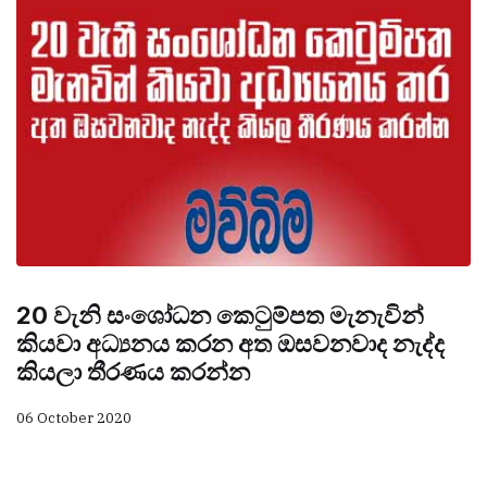
20 වැනි සංශෝධන කෙටුම්පත මැනැවින්
කියවා අධ්‍යනය කරන අත ඔසවනවාද නැද්ද
කියලා තීරණය කරන්න
06 October 2020