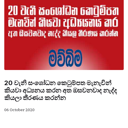
20 වැනි සංශෝධන කෙටුම්පත මැනැවින්
කියවා අධ්‍යනය කරන අත ඔසවනවාද නැද්ද
කියලා තීරණය කරන්න
06 October 2020