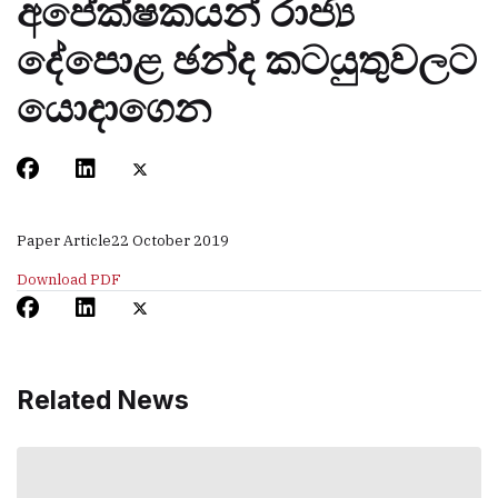
අපේක්ෂකයන් රාජ්‍ය
දේපොළ ඡන්ද කටයුතුවලට
යොදාගෙන
Paper Article
22 October 2019
Download PDF
Related News