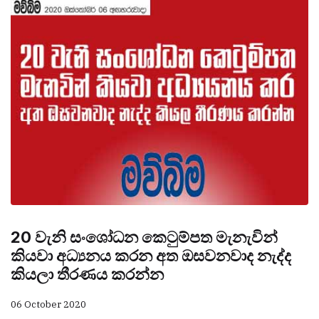
20 වැනි සංශෝධන කෙටුම්පත මැනැවින්
කියවා අධ්‍යනය කරන අත ඔසවනවාද නැද්ද
කියලා තීරණය කරන්න
06 October 2020