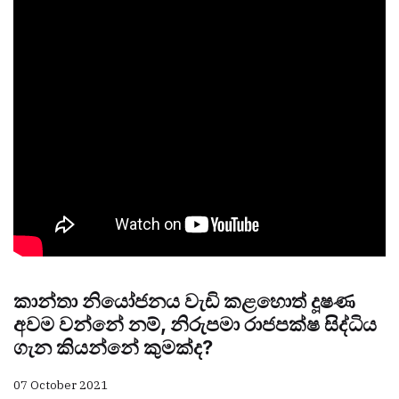
කාන්තා නියෝජනය වැඩි කළහොත් දූෂණ
අවම වන්නේ නම්, නිරුපමා රාජපක්ෂ සිද්ධිය
ගැන කියන්නේ කුමක්ද?
07 October 2021