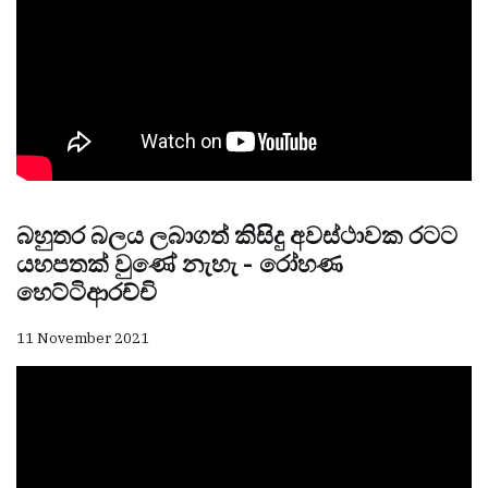
බහුතර බලය ලබාගත් කිසිදු අවස්ථාවක රටට
යහපතක් වුණේ නැහැ - රෝහණ
හෙට්ටිආරච්චි
11 November 2021