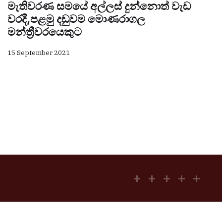
මැතිවරණ සමයේ අල්ලස් දුන්නොත් වැඩ
වරදී,පළමු දඬුවම මොණරාගල
මන්ත්‍රීවරයෙකුට
15 September 2021