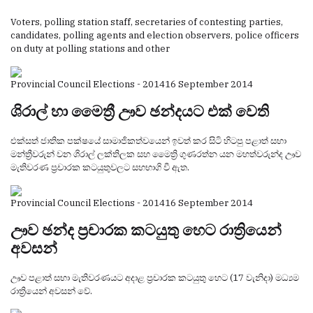
Voters, polling station staff, secretaries of contesting parties,
candidates, polling agents and election observers, police officers
on duty at polling stations and other
Provincial Council Elections - 2014
16 September 2014
ශිරාල් හා මෛත්‍රී ඌව ඡන්දයට එක්‌ වෙති
එක්‌සත් ජාතික පක්‌ෂයේ සාමාජිකත්වයෙන් ඉවත් කර සිටි හිටපු පළාත් සභා
මන්ත්‍රීවරුන් වන ශිරාල් ලක්‌තිලක සහ මෛත්‍රි ගුණරත්න යන මහත්වරුන්ද ඌව
මැතිවරණ ප්‍රචාරක කටයුතුවලට සහභාගි වී ඇත.
Provincial Council Elections - 2014
16 September 2014
ඌව ඡන්ද ප්‍රචාරක කටයුතු හෙට රාත්‍රියෙන්
අවසන්
ඌව පළාත් සභා මැතිවරණයට අදාළ ප්‍රචාරක කටයුතු හෙට (17 වැනිදා) මධ්‍යම
රාත්‍රියෙන් අවසන් වේ.