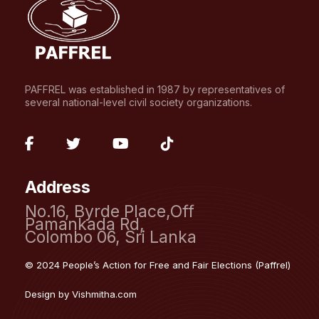
PAFFREL was established in 1987 by representatives of
several national-level civil society organizations.
fab
fab
fab
fab
fa-
fa-
fa-
fa-
Address
facebook-
twitter
youtube
tiktok
No.16, Byrde Place,Off
f
Pamankada Rd,
Colombo 06, Sri Lanka
© 2024 People’s Action for Free and Fair Elections (Paffrel)
Design by
Vishmitha.com