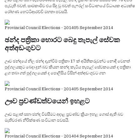
පැවැති බවත්, සාමකාමීව එය සිදු වූ බවත් පැෆරල් සංවිධානයේ විධායක අධ්‍යක්ෂ
රෝහණ හෙට්ටිආරච්චි මහතා පවසයි.
Provincial Council Elections - 2014
05 September 2014
ඡන්ද පත්‍රිකා හොරට බෙදු තැපැල් සේවක
අත්අඩංගුවට
ඌව ඡන්දයේ නිල ඡන්ද දැන්වීම් පත්‍රිකා 17 ක් අයිතිකරුවන්ට නොදී වෙනත්
පුද්ගලයකුට බෙදා දුන් බව කියන කන්ද කැටිය තැපැල් සේවකයෙක් ද පත්‍රිකා
ළග තබා ගත් පුද්ගලයෙක් ද පොලීසිය විසින් අත්අඩංගුවට ගන
Provincial Council Elections - 2014
05 September 2014
ඌව ප්‍රචණ්ඩත්වයෙන් ඉහළට
ඌව පළාත් සභා ඡන්ද විමසීමට අදාළ ප්‍රචණ්ඩ ක්‍රියා ඉහළ ගොස් ඇති බව
මැතිවරණ නිරික්ෂණ සංවිධාන පවසයි.
Provincial Council Elections - 2014
04 September 2014