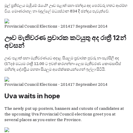
මුල් ප්‍රතිඵලය මැදියම් රැයේ? ඌව පළාත් සභා ඡන්දය අද පෙරවරු හතට ආරම්භ
විය. මොණරාගල හා බදුල්ලේ මධ්‍යස්ථාන 834 දී ඡන්දය පැවැත්වේ.
Provincial Council Elections - 2014
17 September 2014
ඌව මැතිවරණ ප්‍රචාරක කටයුතු අද රාත්‍රී 12න්
අවසන්
ඌව පළාත් සභා මැතිවරණයට අදාළ සියලුම ප්‍රචාරක පුවරු හා සැරසිලි අද
(17දා) මධ්‍යම රාත්‍රී 12.00 ට ඉවත් කරගන්නා ලෙස මැතිවරණ කොමසාරිස්
මහින්ද දේශප්‍රිය මහතා සියලුම අපේක්ෂකයන්ගෙන් ඉල්ලා සිටියි.
Provincial Council Elections - 2014
17 September 2014
Uva waits in hope
The newly put up posters, banners and cutouts of candidates at
the upcoming Uva Provincial Council elections greet you at
several places as you enter the Province.