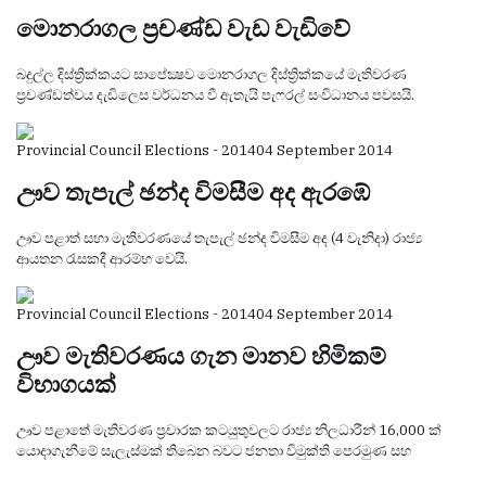
මොනරාගල ප්‍රචණ්‌ඩ වැඩ වැඩිවේ
බදුල්ල දිස්‌ත්‍රික්‌කයට සාපේක්‍ෂව මොනරාගල දිස්‌ත්‍රික්‌කයේ මැතිවරණ
ප්‍රචණ්‌ඩත්වය දැඩිලෙස වර්ධනය වී ඇතැයි පැෆරල් සංවිධානය පවසයි.
Provincial Council Elections - 2014
04 September 2014
ඌව තැපැල් ඡන්ද විමසීම අද ඇරඹේ
ඌව පළාත් සභා මැතිවරණයේ තැපැල් ඡන්ද විමසීම අද (4 වැනිදා) රාජ්‍ය
ආයතන රැසකදී ආරම්භ වෙයි.
Provincial Council Elections - 2014
04 September 2014
ඌව මැතිවරණය ගැන මානව හිමිකම්
විභාගයක්
ඌව පළාතේ මැතිවරණ ප්‍රචාරක කටයුතුවලට රාජ්‍ය නිලධාරීන් 16,000 ක්
යොදාගැනීමේ සැලැස්මක් තිබෙන බවට ජනතා විමුක්ති පෙරමුණ සහ