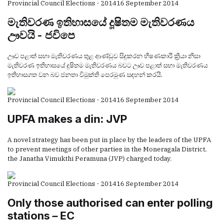
Provincial Council Elections - 2014
16 September 2014
මැතිවරණ ඉතිහාසයේ දූෂිතම මැතිවරණය
ඌවයි - ජවිපෙ
ඌව පළාත් සභා මැතිවරණය තුළ ආණ්ඩුව සිදුකරන භීෂණකාරී ක්‍රියා නිසා
මැතිවරණ ඉතිහාසයේ දූෂිතම මැතිවරණය බවට ඌව පළාත් සභා මැතිවරණය
ඉතිහාසගත වන බව ජනතා විමුක්ති පෙරමුණ සඳහන් කරයි.
Provincial Council Elections - 2014
16 September 2014
UPFA makes a din: JVP
A novel strategy has been put in place by the leaders of the UPFA
to prevent meetings of other parties in the Moneragala District,
the Janatha Vimukthi Peramuna (JVP) charged today.
Provincial Council Elections - 2014
16 September 2014
Only those authorised can enter polling
stations – EC