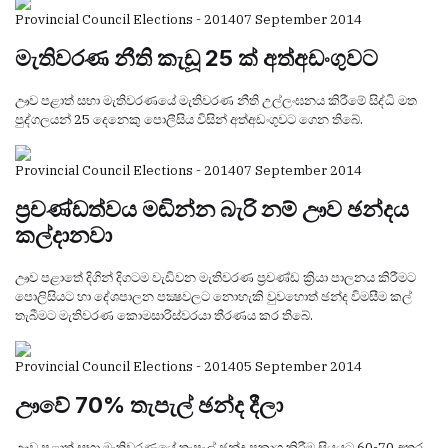
Provincial Council Elections - 2014
07 September 2014
මැතිවරණ නීති කැඩූ 25 ක් අත්අඩංගුවට
ඌව පළාත් සභා මැතිවරණයේ මැතිවරණ නීති උල්ලංඝනය කිරීමේ සිද්ධි මත
පුද්ගලයන් 25 දෙනෙකු පොලීසිය විසින් අත්අඩංගුවට ගෙන තිබේ.
Provincial Council Elections - 2014
07 September 2014
ප්‍රචණ්‌ඩත්වය මඬින්න බැරි නම් ඌව ඡන්දය
කල්දානවා
ඌව පළාතේ දිගින් දිගටම වැඩිවන මැතිවරණ ප්‍රචණ්‌ඩ ක්‍රියා පාලනය කිරීමට
පොලිසියට හා දේශපාලන පක්‍ෂවලට නොහැකි වුවහොත් ඡන්ද විමසීම කල්
තැබීමට මැතිවරණ කොමසාරිස්‌වරයා තීරණය කර තිබේ.
Provincial Council Elections - 2014
05 September 2014
ඌවේ 70% තැපැල් ඡන්ද දීලා
ඌව පළාත් සභා මැතිවරණයේ තැපැල් ඡන්ද ප්‍රකාශ කිරීම සියයට 60-70 අතර