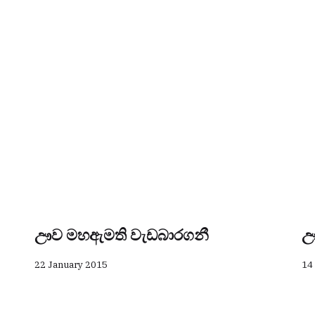
ඌව මහඇමති වැඩබාරගනී
ඌ
22 January 2015
14