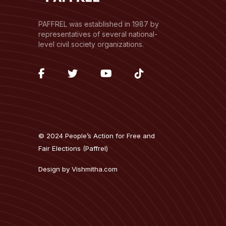
PAFFREL was established in 1987 by
representatives of several national-
level civil society organizations.
fab
fab
fab
fab
fa-
fa-
fa-
fa-
facebook-
twitter
youtube
tiktok
f
© 2024 People’s Action for Free and
Fair Elections (Paffrel)
Design by
Vishmitha.com