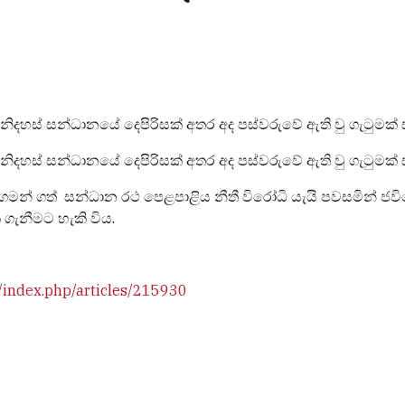
ිදහස් සන්ධානයේ දෙපිරිසක් අතර අද පස්වරුවේ ඇති වු ගැටුමක් 
ිදහස් සන්ධානයේ දෙපිරිසක් අතර අද පස්වරුවේ ඇති වු ගැටුමක්
 ගමන් ගත් සන්ධාන රථ පෙළපාළිය නීතී විරෝධි යැයි පවසමින් ජව
 ගැනීමට හැකි විය.
/index.php/articles/215930