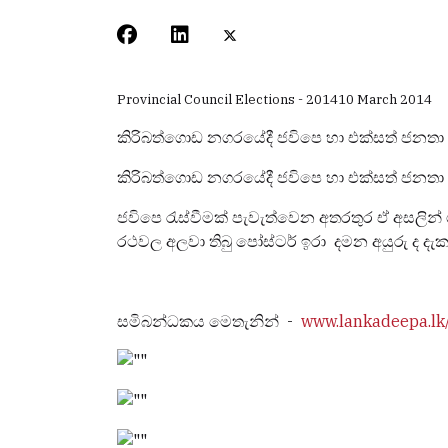
Provincial Council Elections - 2014
10 March 2014
කිරිබත්ගොඩ නගරයේදී ජවිපෙ හා එක්සත් ජනතා න
කිරිබත්ගොඩ නගරයේදී ජවිපෙ හා එක්සත් ජනතා න
ජවිපෙ රැස්වීමක් පැවැත්වෙන අතරතුර ඒ අසලින්
රථවල අලවා තිබු පෝස්ටර් ඉරා දමන අයුරු ද දැක
සමිබන්ධකය මෙතැනින් -
www.lankadeepa.lk