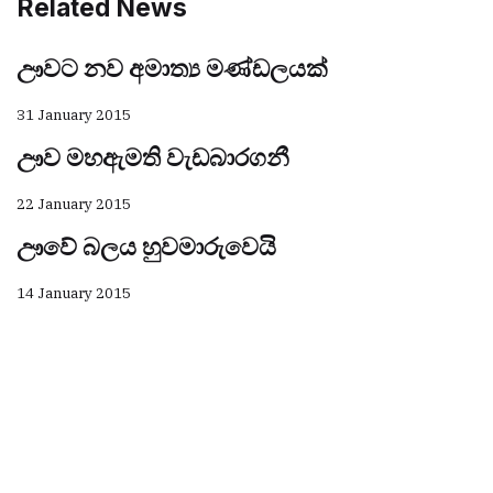
Related News
ඌවට නව අමාත්‍ය මණ්ඩලයක්
31 January 2015
ඌව මහඇමති වැඩබාරගනී
22 January 2015
ඌවේ බලය හුවමාරුවෙයි
14 January 2015