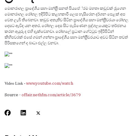
මොනරාගල
ප‍්‍රාදේශීය සභා මන්ත‍්‍රී සනත් පියපේ‍්‍රම මහතා කඩුවක් රැුගෙන
මොනරාගල
රෝහල ඉදිරිපිට කළහකාරී ලෙස හැසිරෙන දර්ශන පෙළක් අප
වෙත ලැබී තිබෙනවා. කඩුව
අතැතිව සිටින ප‍්‍රාදේශීය සභා මන්ත‍්‍රීවරයා රෝහල
,
රෝහල
දෙස සිට පැමිණෙන පුද්ගලයෙකුට තර්ජනය
දෙසට ඇවිද යන අතර
කරන අයුරු ද එහි දැක්වෙනවා. රෝහලේ
ප‍්‍රධාන ගේට්ටුව ඉදිරිපිටින්
කිහිපවරක් එසේ ගමන් ගන්නා ප‍්‍රාදේශීය සභා
මන්ත‍්‍රීවරයාට අවට සිටින තවත්
පිරිසකගෙන් ද බාධා එල්ල වනවා.
www.youtube.com/watch
Video Link -
Source -
offair.nethfm.com/article/3679