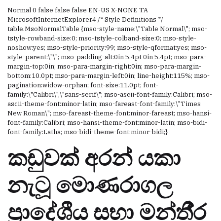
Normal 0 false false false EN-US X-NONE TA
MicrosoftInternetExplorer4 /* Style Definitions */
table.MsoNormalTable {mso-style-name:\"Table Normal\"; mso-
tstyle-rowband-size:0; mso-tstyle-colband-size:0; mso-style-
noshow:yes; mso-style-priority:99; mso-style-qformat:yes; mso-
style-parent:\"\"; mso-padding-alt:0in 5.4pt 0in 5.4pt; mso-para-
margin-top:0in; mso-para-margin-right:0in; mso-para-margin-
bottom:10.0pt; mso-para-margin-left:0in; line-height:115%; mso-
pagination:widow-orphan; font-size:11.0pt; font-
family:\"Calibri\",\"sans-serif\"; mso-ascii-font-family:Calibri; mso-
ascii-theme-font:minor-latin; mso-fareast-font-family:\"Times
New Roman\"; mso-fareast-theme-font:minor-fareast; mso-hansi-
font-family:Calibri; mso-hansi-theme-font:minor-latin; mso-bidi-
font-family:Latha; mso-bidi-theme-font:minor-bidi;}
කඩුවක් අරන් යකා
නැටූ මොණරාගල
ප‍්‍රාදේශීය සභා මන්තී‍්‍ර