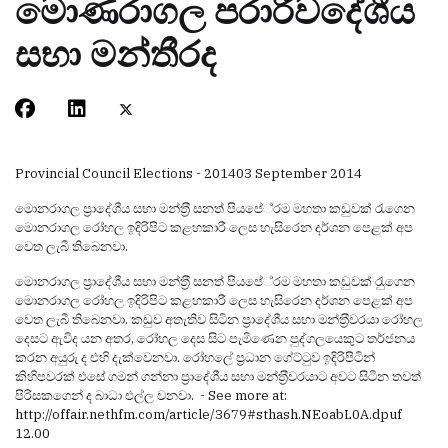
මොණරාගල පරාරීවදේශීය
සභා මන්තීරද
Provincial Council Elections - 2014
03 September 2014
මොනරාගල ප‍්‍රාදේශීය සභා මන්ත‍්‍රී සනත් පියපේ‍්‍රම මහතා කඩුවක් රැගෙන
මොනරාගල රෝහල ඉදිරිපිට කළහකාරී ලෙස හැසිරෙන දර්ශන පෙළක් අප
වෙත ලැබී තිබෙනවා.
මොනරාගල ප‍්‍රාදේශීය සභා මන්ත‍්‍රී සනත් පියපේ‍්‍රම මහතා කඩුවක් රැුගෙන
මොනරාගල රෝහල ඉදිරිපිට කළහකාරී ලෙස හැසිරෙන දර්ශන පෙළක් අප
වෙත ලැබී තිබෙනවා. කඩුව අතැතිව සිටින ප‍්‍රාදේශීය සභා මන්ත‍්‍රීවරයා රෝහල
දෙසට ඇවිද යන අතර, රෝහල දෙස සිට පැමිණෙන පුද්ගලයෙකුට තර්ජනය
කරන අයුරු ද එහි දැක්වෙනවා. රෝහලේ ප‍්‍රධාන ගේට්ටුව ඉදිරිපිටින්
කිහිපවරක් එසේ ගමන් ගන්නා ප‍්‍රාදේශීය සභා මන්ත‍්‍රීවරයාට අවට සිටින තවත්
පිරිසකගෙන් ද බාධා එල්ල වනවා. - See more at:
http://offair.nethfm.com/article/3679#sthash.NEoabL0A.dpuf
12.00