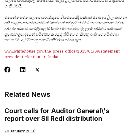
බලාපොරොත්තුවල සංඛේතයක් ලෙස ශ්‍රී ලංකාවේ ජනාධිපතිවරණය දැක්විය
හැකි බවයි.
එමෙන්ම මෙම බලාපොරොත්තුවේ නිමේෂයේදී එක්සත් ජනපදය ශ්‍රී ලංකාව හා
එහි පාලකයන් සමග සම්බන්ධතාවයන් තවදුරටත් වර්ධනය කරගන්නා බවත්
නව ජනාධිපති මෛත්‍රීපාල සිරිසේන මහතා සමග ශ්‍රී ලාංකිකයින්ට සාමයෙන්
ප්‍රජාතන්ත්‍රවාදයෙන් සවිමත්ව කටයුතු කිරීමට හැකිවනු ඇති බවට විශ්වාස
කරන බව ඇමරිකානු ජනාධිපතිවරයා පවසා ඇත.
www.whitehouse.gov/the-press-office/2015/01/09/statement-
president-election-sri-lanka
Related News
Court calls for Auditor General\'s
report over Sil Redi distribution
20 January 2016