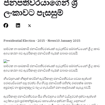
ජනපතිවරයාගෙන් ශ්‍රී
ලංකාවට පැසසුම්
Presidential Election - 2015 - News
10 January 2015
සාර්ථක හා සාමකාමී ජනාධිපතිවරණයක් පැවැත්වීම සම්බන්ධයෙන් ශ්‍රී ලංකාව
අගය කරන බව ඇමරිකානු ජනාධිපති බැරැක් ඔබාමා පවසයි.
සාර්ථක හා සාමකාමී ජනාධිපතිවරණයක් පැවැත්වීම සම්බන්ධයෙන් ශ්‍රී ලංකාව
අගය කරන බව ඇමරිකානු ජනාධිපති බැරැක් ඔබාමා පවසයි.
නිවේදනයක් නිකුත් කරමින් ඇමරිකානු ජනාධිපතිවරයා පවසා ඇත්තේ
පරාජයවීමෙන් පසු ඉවත්ව ගිය හිටපු ජනාධිපති මහින්ද රාජපක්ෂ මහතා
අප්‍රමාදව හා ක්‍රමානුකූලව බලය හැරයමින් මනා ආදර්ශයක් සැපයූ බවයි.
ඇමරිකානු ජනාධිපතිවරයා සිය නිවේදනය මගින් වැඩිදුරටත් දක්වා ඇත්තේ
ලෝකය පුරා ප්‍රජාතන්ත්‍රවාදයට සහයෝගය දක්වන සියලු දෙනාගේ