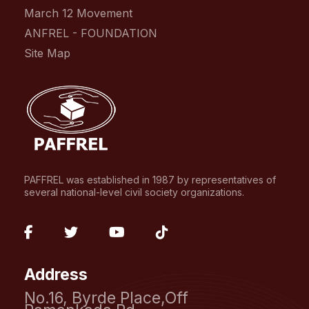
March 12 Movement
ANFREL - FOUNDATION
Site Map
PAFFREL was established in 1987 by representatives of
several national-level civil society organizations.
fab
fab
fab
fab
fa-
fa-
fa-
fa-
Address
facebook-
twitter
youtube
tiktok
No.16, Byrde Place,Off
f