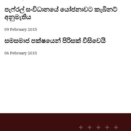
පැෆ්රල් සංවිධානයේ යෝජනාවට කැබිනට්
අනුමැතිය
09 February 2015
සමසමාජ පක්ෂයෙන් පිරිසක් වීසිවෙයි
06 February 2015