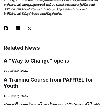
හෙට්ටිආරච්චි මහතා පෙන්වාදෙන්නේ එම මැතිවරණය නිදහස් හා සාධාරණ
මැතිවරණයක් නොවූවද සාමකාමී මැතිවරණයක් වශයෙන් හැඳින්විය හැකි
බවයි. එමෙන්ම එය රාජ්‍ය බලය හා දේපළ බහුල වශයෙන් යොදාගත්
මැතිවරණයක් බවද ඒ මහතා පෙන්වාදුන්නේය.
Related News
A "Way to Change" opens
20 January 2022
A Training Course from PAFFREL for
Youth
13 January 2022
මාතරදී කාන්තා නියෝජනය වර්ධනය කිරීමේ