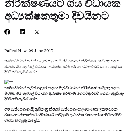
නිරීක්ෂණයට ගිය විධායක
අධ්‍යක්ෂකතුමා දිවයිනට
Paffrel News
09 June 2017
කාම්බෝජයේ පැවති පළාත් පාලන මැතිවරණයේ නිරීක්ෂණ කටයුතු සඳහා
පිටත්ව ගිය පැෆ්රල් විධායක අධ්‍යක්ෂ රෝහණ හෙට්ටිආරච්චි මහතා පසුගියා
දිවයිනට පැමිණියේය.
කාම්බෝජයේ පැවති පළාත් පාලන මැතිවරණයේ නිරීක්ෂණ කටයුතු සඳහා
පිටත්ව ගිය පැෆ්රල් විධායක අධ්‍යක්ෂ රෝහණ හෙට්ටිආරච්චි මහතා පසුගියදා
දිවයිනට පැමිණියේය.
එම මැතිවරණයේදී ආසියානු නිදහස් මැතිවරණ ජාලයේ මහලේකම් වරයා
වශයෙන් ජාත්‍යන්තර නිරීක්ෂණ කමිටුවේ ප්‍රධානියා වශයෙන් හෙට්ටිආරච්චි
මහතා කටයුතු කළේය.