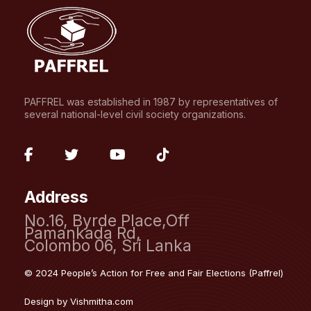
PAFFREL was established in 1987 by representatives of
several national-level civil society organizations.
fab
fab
fab
fab
fa-
fa-
fa-
fa-
Address
facebook-
twitter
youtube
tiktok
No.16, Byrde Place,Off
f
Pamankada Rd,
Colombo 06, Sri Lanka
© 2024 People’s Action for Free and Fair Elections (Paffrel)
Design by
Vishmitha.com