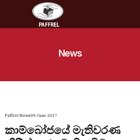
News
Paffrel News
09 June 2017
කාම්බෝජයේ මැතිවරණ