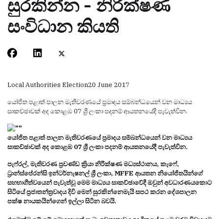
සුරකින්න - නිරීක්ෂණ
සංවිධාන කියති
Local Authorities Election
20 June 2017
යෝජිත පළාත් පාලන මැතිවරණයේ ප්‍රමාදය සම්බන්ධයෙන් වන මාධ්‍යය
සාකච්ඡාවක් අද කොළඹ 07 ශ්‍රී ලංකා පදනම් ආයතනයේදී පැවැත්වින.
යෝජිත පළාත් පාලන මැතිවරණයේ ප්‍රමාදය සම්බන්ධයෙන් වන මාධ්‍යය
සාකච්ඡාවක් අද කොළඹ 07 ශ්‍රී ලංකා පදනම් ආයතනයේදී පැවැත්වින.
පැෆ්රල්, මැතිවරණ ප්‍රචණ්ඩ ක්‍රියා නිරීක්ෂණ මධ්‍යස්ථානය, කැෆේ,
ට්‍රාන්ස්පේරන්සි ඉන්ටර්නැෂනල් ශ්‍රී ලංකා, MFFE ආයතන නියෝජිතයින්ගේ
සහභාගීත්වයෙන් පැවැත්වූ මෙම මාධ්‍යය සාකච්ඡාවේදී ඔවුන් අවධාරණයකොට
සිටියේ ප්‍රජාතන්ත්‍රවාදය දිවි මෙන් සුරකින්නෙමැයි සපථ කරන දේශපාලන
පක්ෂ නායකයින්ගෙන් ඉල්ලා සිටින බවයි.