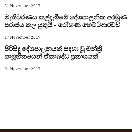
21 November 2017
මැතිවරණය කල්දැමීමේ දේශපාලනික අරමුණ
පරාජය කල යුතුයි - රෝහණ හෙට්ටිආරච්චි
17 November 2017
පිරිසිදු දේශපාලනයක් සඳහා වූ මන්ත්‍රී
සාමූහිකයෙන් ඒකාබද්ධ ප්‍රකාශයක්
01 November 2017