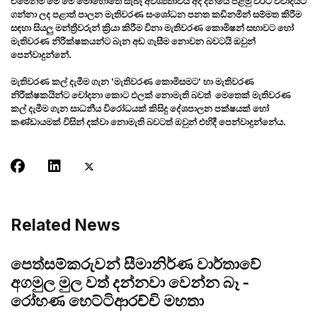
එමෙන්ම මේ මේ මොහොතේ සැබෑ අවශ්‍යතාවය අද දිනයේ පළමු වරට විවාදයට
ගන්නා ලද පළාත් පාලන මැතිවරණ සංශෝධන පනත කඩිනමින් සම්මත කිරීම
සඳහා සියලු මන්ත්‍රීවරුන් ක්‍රියා කිරීම විනා මැතිවරණ කොමිෂන් සභාවට හෝ
මැතිවරණ නිරීක්ෂකයන්ට බැන අඬ ගැසීම නොවන බවටයි ඔවුන්
පෙන්වාදුන්නේ.
මැතිවරණ කල් දැමීම ගැන ‘මැතිවරණ කොමිසමට‘ හා මැතිවරණ
නිරීක්ෂකයින්ට චෝදනා කොට ඵලක් නොමැති බවත් මෙතෙක් මැතිවරණ
කල් දැමීම ගැන සාධනීය විරෝධයක් කිසිදු දේශපාලන පක්ෂයක් හෝ
කණ්ඩායමක් විසින් දක්වා නොමැති බවටත් ඔවුන් එහිදී පෙන්වාදුන්නේය.
Related News
පෙත්සම්කරුවන් සීමානිර්ණ වාර්තාවේ
අගමුල මුල වත් දන්නවා වෙන්න බෑ -
රෝහණ හෙට්ටිආරච්චි මහතා