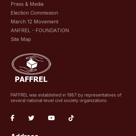
Press & Media
Election Commission
March 12 Movement
ANFREL - FOUNDATION
Site Map
PAFFREL was established in 1987 by representatives of
several national-level civil society organizations.
fab
fab
fab
fab
fa-
fa-
fa-
fa-