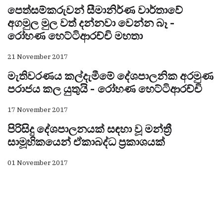
පෙත්සම්කරුවන් සීමානිර්ණ වාර්තාවේ
අගමුල මුල වත් දන්නවා වෙන්න බෑ -
රෝහණ හෙට්ටිආරච්චි මහතා
21 November 2017
මැතිවරණය කල්දැමීමේ දේශපාලනික අරමුණ
පරාජය කල යුතුයි - රෝහණ හෙට්ටිආරච්චි
17 November 2017
පිරිසිදු දේශපාලනයක් සඳහා වූ මන්ත්‍රී
සාමූහිකයෙන් ඒකාබද්ධ ප්‍රකාශයක්
01 November 2017