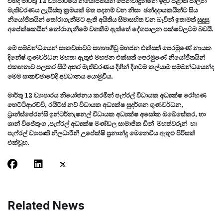
එහිදී මාර්තු 12 ව්‍යාපාරයේ නියෝජිතයින් පෙන්වාදුන්නේ ඉදිරි පළාත් පාලන
මැතිවරණය ලැයිස්තු ක්‍රමයක් මත පදනම් වන නිසා ඡන්දදායකයින්ට සිය
නියෝජිතයින් තෝරාගැනීමට ඇති අයිතිය සීමාසහිත වන බැවින් ඉතාමත් සුදුසු
අපේක්ෂකයින් තෝරාගැනීමේ වගකීම ඇත්තේ දේශපාලන පක්ෂවලටම බවයි.
මේ සම්බන්ධයෙන් සාකච්ඡාවට සහභාගීවූ මහජන එක්සත් පෙරමුණේ නායක
දිනේෂ් ගුණවර්ධන මහතා ඇතුළු මහජන එක්සත් පෙරමුණේ නියෝජිතයින්
එකඟතාව පලකර සිටි අතර මැතිවරණය දිගින් දිගටම කල්යාම සම්බන්ධයෙන්ද
මෙම සාකච්ඡාවේදි අවධානය යොමුවිය.
මාර්තු 12 ව්‍යාපාරය නියෝජනය කරමින් පැෆ්රල් විධායක අධ්‍යක්ෂ රෝහණ
හෙට්ටිආරච්චි, රයිට්ස් නව් විධායක අධ්‍යක්ෂ සුදර්ශන ගුණවර්ධන,
ට්‍රාන්ස්පේරන්සි ඉන්ටර්නැෂනල් විධායක අධ්‍යක්ෂ අසෝක ඔබේසේකර, හා
ශාන් විජේතුංග ,පැෆ්රල් අධ්‍යක්ෂ මණ්ඩල සාමාජික ඩීන් මහත්වරුන් හා
පැෆ්රල් ව්‍යාපෘති නිලධාරීනී උපේක්ෂි ප්‍රනාන්දු මෙනෙවිය ඇතුළු පිරිසක්
එක්වූහ.
Related News