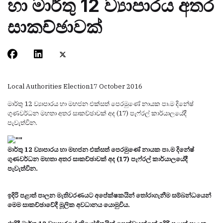
හා මාර්තු 12 ව්‍යාපාරය අතර
සාකච්ඡාවක්
Local Authorities Election
17 October 2016
මාර්තු 12 ව්‍යාපාරය හා මහජන එක්සත් පෙරමුණේ නායක පා.ම දිනේෂ්
ගුණවර්ධන මහතා අතර සාකච්ඡාවක් අද (17) පැෆ්රල් කාර්යාලයේදී
පැවැත්වින.
මාර්තු 12 ව්‍යාපාරය හා මහජන එක්සත් පෙරමුණේ නායක පා.ම දිනේෂ්
ගුණවර්ධන මහතා අතර සාකච්ඡාවක් අද (17) පැෆ්රල් කාර්යාලයේදී
පැවැත්වින.
ඉදිරි පළාත් පාලන මැතිවරණයට අපේක්ෂකයින් තෝරාගැනීම සම්බන්ධයෙන්
මෙම සාකච්ඡාවේදී මූලික අවධානය යොමුවිය.