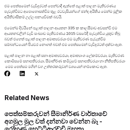
එම පෙත්සමෙන් වැඩිදුරටත් පෙන්වාදී ඇත්තේ පළාත් පාලන මැතිවරණය
පැවැත්වීමට අපොහොසත්වීම තුළ රටවැසියන්ගේ ඡන්ද අයිතිය මෙන්ම මූලික
අයිතිවාසිකම් උල්ලංඝනයවීමක් බවයි.
එමෙන්ම දිවයිනේ පළාත් පාලන ආයතන 335 ක කාලසීමාව අවසන්වී එම
ආයතනවලින් වැඩි සංඛ්‍යාව මැතිවරණය 2015 වසරේදී පැවැත්විය යුතුව තිබූ
බවත් එහෙත් පළාත් පාලන අමාත්‍යවරයා එම මැතිවරණ පැවැත්වීම
සම්බන්ධයෙන් පියවර නොගත් බවත් එම පෙත්සමෙන් වැඩිදුරටත් දක්වා ඇත.
පළාත් පාලන හා පළාත් සභා අමාත්‍යවරයා, අමාත්‍යාංශ ලේකම්වරයා, මැතිවරණ
කොමිස‍මේ සභාපතිවරයා, සීමානිර්ණ කමිටුවේ සභාපතිවරයා හා නීතිපතිවරයා
මෙම පෙත්සම මගින් වග උත්තරකරුවන් වශයෙන් නම්කොට ඇත.
Related News
පෙත්සම්කරුවන් සීමානිර්ණ වාර්තාවේ
අගමුල මුල වත් දන්නවා වෙන්න බෑ -
රෝහණ හෙට්ටිආරච්චි මහතා