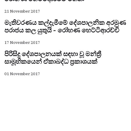
21 November 2017
මැතිවරණය කල්දැමීමේ දේශපාලනික අරමුණ
පරාජය කල යුතුයි - රෝහණ හෙට්ටිආරච්චි
17 November 2017
පිරිසිදු දේශපාලනයක් සඳහා වූ මන්ත්‍රී
සාමූහිකයෙන් ඒකාබද්ධ ප්‍රකාශයක්
01 November 2017