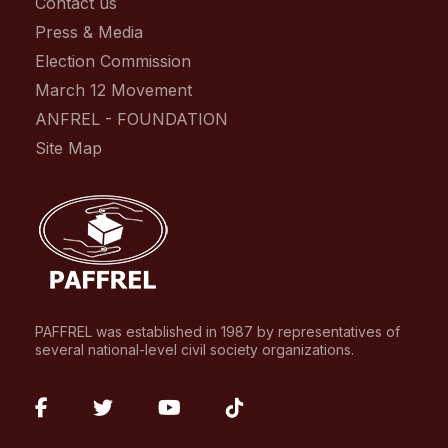
Contact us
Press & Media
Election Commission
March 12 Movement
ANFREL - FOUNDATION
Site Map
PAFFREL was established in 1987 by representatives of
several national-level civil society organizations.
fab
fab
fab
fab
fa-
fa-
fa-
fa-