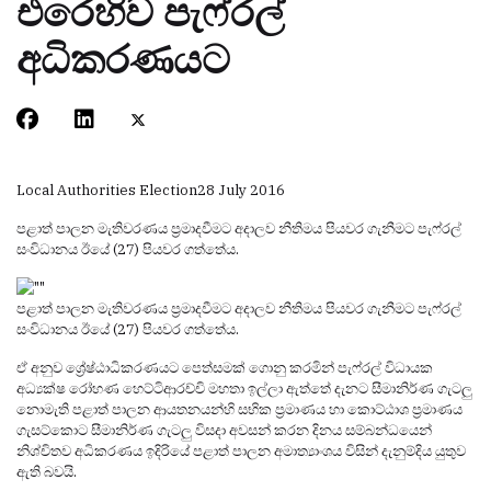
එරෙහිව පැෆ්රල්
අධිකරණයට
Local Authorities Election
28 July 2016
පළාත් පාලන මැතිවරණය ප්‍රමාදවීමට අදාලව නීතිමය පියවර ගැනීමට පැෆ්රල්
සංවිධානය ඊයේ (27) පියවර ගත්තේය.
පළාත් පාලන මැතිවරණය ප්‍රමාදවීමට අදාලව නීතිමය පියවර ගැනීමට පැෆ්රල්
සංවිධානය ඊයේ (27) පියවර ගත්තේය.
ඒ අනුව ශ්‍රේෂ්ඨාධිකරණයට පෙත්සමක් ගොනු කරමින් පැෆ්රල් විධායක
අධ්‍යක්ෂ රෝහණ හෙට්ටිආරච්චි මහතා ඉල්ලා ඇත්තේ දැනට සීමානිර්ණ ගැටලු
නොමැති පළාත් පාලන ආයතනයන්හි සභික ප්‍රමාණය හා කොට්ඨාශ ප්‍රමාණය
ගැසට්කොට සීමානිර්ණ ගැටලු විසදා අවසන් කරන දිනය සම්බන්ධයෙන්
නිශ්චිතව අධිකරණය ඉදිරියේ පළාත් පාලන අමාත්‍යාංශය විසින් දැනුම්දිය යුතුව
ඇති බවයි.