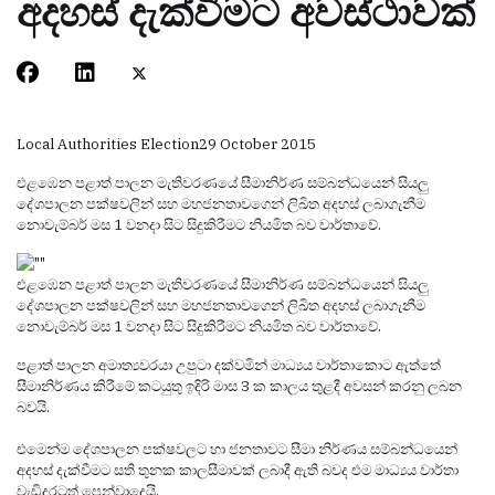
අදහස් දැක්වීමට අවස්ථාවක්
Local Authorities Election
29 October 2015
එළඹෙන පළාත් පාලන මැතිවරණයේ සීමානිර්ණ සම්බන්ධයෙන් සියලු
දේශපාලන පක්ෂවලින් සහ මහජනතාවගෙන් ලිඛිත අදහස් ලබාගැනීම
නොවැම්බර් මස 1 වනදා සිට සිදුකිරීමට නියමිත බව වාර්තාවේ.
එළඹෙන පළාත් පාලන මැතිවරණයේ සීමානිර්ණ සම්බන්ධයෙන් සියලු
දේශපාලන පක්ෂවලින් සහ මහජනතාවගෙන් ලිඛිත අදහස් ලබාගැනීම
නොවැම්බර් මස 1 වනදා සිට සිදුකිරීමට නියමිත බව වාර්තාවේ.
පළාත් පාලන අමාත්‍යවරයා උපුටා දක්වමින් මාධ්‍යය වාර්තාකොට ඇත්තේ
සීමානිර්ණය කිරීමේ කටයුතු ඉදිරි මාස 3 ක කාලය තුළදී අවසන් කරනු ලබන
බවයි.
එමෙන්ම දේශපාලන පක්ෂවලට හා ජනතාවට සීමා නිර්ණය සම්බන්ධයෙන්
අදහස් දැක්වීමට සති තුනක කාලසීමාවක් ලබාදී ඇති බවද එම මාධ්‍යය වාර්තා
වැඩිදුරටත් පෙන්වාදෙයි.