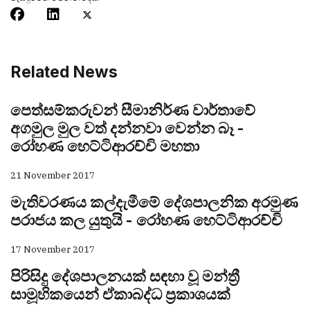
Related News
පෙත්සම්කරුවන් සීමානිර්ණ වාර්තාවේ
අගමුල මුල වත් දන්නවා වෙන්න බෑ -
රෝහණ හෙට්ටිආරච්චි මහතා
21 November 2017
මැතිවරණය කල්දැමීමේ දේශපාලනික අරමුණ
පරාජය කල යුතුයි - රෝහණ හෙට්ටිආරච්චි
17 November 2017
පිරිසිදු දේශපාලනයක් සඳහා වූ මන්ත්‍රී
සාමූහිකයෙන් ඒකාබද්ධ ප්‍රකාශයක්