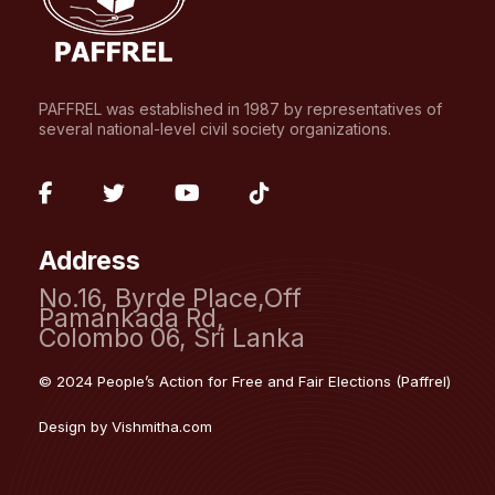
PAFFREL was established in 1987 by representatives of
several national-level civil society organizations.
fab
fab
fab
fab
fa-
fa-
fa-
fa-
Address
facebook-
twitter
youtube
tiktok
No.16, Byrde Place,Off
f
Pamankada Rd,
Colombo 06, Sri Lanka
© 2024 People’s Action for Free and Fair Elections (Paffrel)
Design by
Vishmitha.com