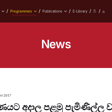
Programmes
Publications
E-Library
සිං
த
News
er 2017
ණයට අදාල පළමු පැමිණිල්ල ව