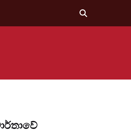
fas
fa-
search
ාර්තාවේ