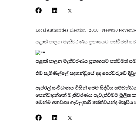
Local Authorities Election - 2018 - News
30 Novemb
පළාත් පාලන මැතිවරණය ප්‍රකාශයට පත්වීමත් සමග
පළාත් පාලන මැතිවරණය ප්‍රකාශයට පත්වීමත් සමග
එම පැමිණිල්ලේ සඳහන්වූයේ අද පෙරවරුවේ දිඹුලාග
පැෆ්රල් සංවිධානය විසින් මෙම සිද්ධිය සම්බ
පෙන්වාදුන්නේ මැතිවරණය පැවැත්වීමට මූලික 
මෙන්ම අනවශ්‍ය ගැටලුකාරී තත්ත්වයන්ද මතුවිය හ