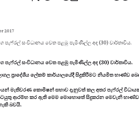
er 2017
 පැෆ්රල් සංවිධානය වෙත පළමු පැමිණිල්ල අද (30) වාර්තාවිය.
 පැෆ්රල් සංවිධානය වෙත පළමු පැමිණිල්ල අද (30) වාර්තාවිය.
ල ප්‍රාදේශීය ලේකම් කාර්යාලයේදී සිදුකිරීමට නියමිත භාණ්ඩ බෙදා
න්ධයෙන් මැතිවරණ කොමිෂන් සභාව දැනුවත් කල අතර පැෆ්රල් විධා
කටයුතු ආරම්භ කර ඇති මෙම මොහොතේ සිදුකරන මෙවැනි භාණ්ඩ බ
ැකි බවයි.