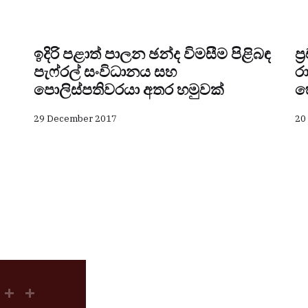
ඉදිරි පළාත් පාලන ඡන්ද විමසීම පිළිබඳ
ප
පැෆ්රල් සංවිධානය සහ
ර
පොලිස්පතිවරයා අතර හමුවක්
හ
29 December 2017
20