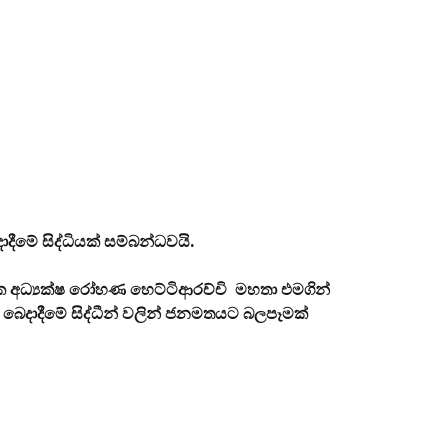
දීමේ සිද්ධියක් සම්බන්ධවයි.
යක අධ්‍යක්ෂ රෝහණ හෙට්ටිආරච්චි මහතා එමගින්
ෙදාදීමේ සිද්ධීන් වලින් ජනමතයට බලපෑමක්