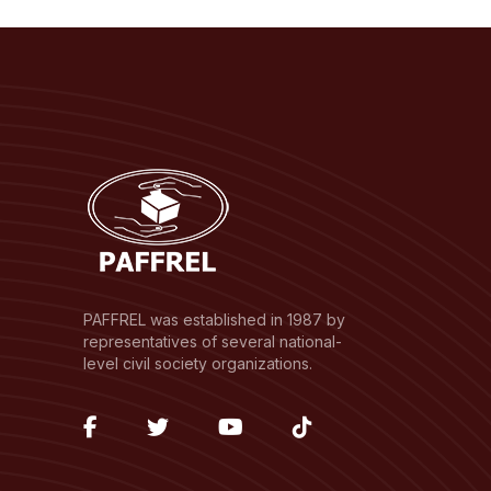
PAFFREL was established in 1987 by
representatives of several national-
level civil society organizations.
fab
fab
fab
fab
fa-
fa-
fa-
fa-