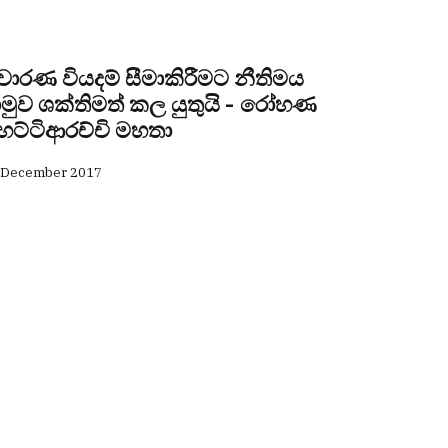
්‍රචාරණ වියදම් සීමාකිරීමට නීතිමය
ාමුව ශක්තිමත් කල යුතුයි - රෝහණ
ෙට්ටිආරච්චි මහතා
 December 2017