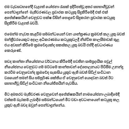
එම වැඩසටහනේදී වැදගත් යෝජනා රැසක් ඉදිරිපත්වූ අතර සහභාගීවූවන්
පෙන්වාදුන්නේ මැතිවරණවල ප්‍රචාරක කටයුතු සිදුකිරීමේදී එක් එක්
අපේක්ෂකයින් වෙනුවට පක්ෂ විසින් පොදුවේ සිදුකරන ප්‍රචාරක කටයුතු
සිදුකිරීම වැදගත් බවයි.
එමෙන්ම නැවත කැඳවීම සම්බන්ධයෙන් වන යාන්ත්‍රණය ක්‍රමවත් කල යුතු බවත්
මන්ත්‍රීවරයෙකුට අදාල අධිකරණමය කටයුතුවලදී නිශ්චිත කාලසීමාවක් තුළ
එය අවසන් කිරීමේ ක්‍රමවේදයක්ද සකස්කල යුතු බවයි එහිදී අවධාරණය
කෙරුණේ.
තවද කාන්තා නියෝජනය වර්ධනය කිරීමේදී පවතින සාම්ප්‍රදායික පවුල්
නියෝජනය වෙනුවට ගම් මට්ටමේ කාන්තාවන් දේශපාලනයට පිවිසීම උනන්දු
කරවීම වෙනුවෙන්ද ක්‍රමවේද සැකසිය යුතුව ඇති බවත් සිවිල් සංවිධාන
වශයෙන් තමන් සිය සම්පූර්ණ ශක්තිය ඒ වෙනුවෙන් යොදවන බවත් ඊට
සහභාගීවූ සිවිල් සංවිධාන නියෝජිතයින් පැවසීය.
මීට අමතරව මැතිවරණ වෙනුවෙන් අපේක්ෂකයින් නාමයෝජනා ලබාදීමේදී
වත්කම් බැරකම් ලබාදීම සම්බන්ධයෙන් මීට වඩා අවධානයෙන් කටයුතු කල
යුතුව ඇති බවද ඔවුන් පෙන්වාදුන්නේය.