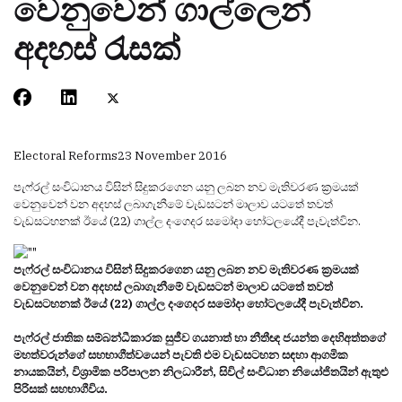
වෙනුවෙන් ගාල්ලෙන්
අදහස් රැසක්
Electoral Reforms
23 November 2016
පැෆ්රල් සංවිධානය විසින් සිදුකරගෙන යනු ලබන නව මැතිවරණ ක්‍රමයක්
වෙනුවෙන් වන අදහස් ලබාගැනීමේ වැඩසටන් මාලාව යටතේ තවත්
වැඩසටහනක් ඊයේ (22) ගාල්ල දංගෙදර සමෝදා හෝටලයේදී පැවැත්වින.
පැෆ්රල් සංවිධානය විසින් සිදුකරගෙන යනු ලබන නව මැතිවරණ ක්‍රමයක්
වෙනුවෙන් වන අදහස් ලබාගැනීමේ වැඩසටන් මාලාව යටතේ තවත්
වැඩසටහනක් ඊයේ (22) ගාල්ල දංගෙදර සමෝදා හෝටලයේදී පැවැත්වින.
පැෆ්රල් ජාතික සම්බන්ධීකාරක සුජීව ගයනාත් හා නීතීඥ ජයන්ත දෙහිඅත්තගේ
මහත්වරුන්ගේ සහභාගීත්වයෙන් පැවති එම වැඩසටහන සඳහා ආගමික
නායකයින්, විශ්‍රාමික පරිපාලන නිලධාරීන්, සිවිල් සංවිධාන නියෝජිතයින් ඇතුළු
පිරිසක් සහභාගීවිය.