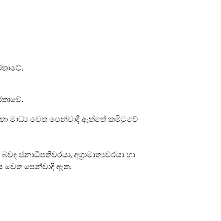
්තාවේ.
්තාවේ.
හතා මාධ්‍ය වෙත පෙන්වාදී ඇත්තේ කමිටුවේ
වද ජනාධිපතිවරයා, අග්‍රාමාත්‍යවරයා හා
 වෙත පෙන්වාදී ඇත.