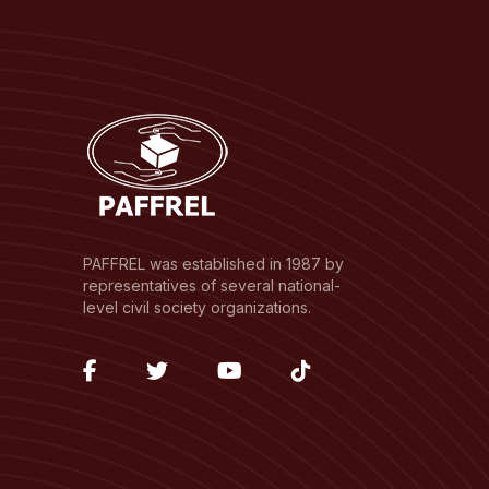
PAFFREL was established in 1987 by
representatives of several national-
level civil society organizations.
fab
fab
fab
fab
fa-
fa-
fa-
fa-
facebook-
twitter
youtube
tiktok
f