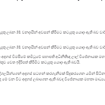
ටයුතු ලබන 31 වනදායින් අවසන් කිරීමට කටයුතු යොදා ඇති බව වාර
ටයුතු ලබන 31 වනදායින් අවසන් කිරීමට කටයුතු යොදා ඇති බව වාර
මහජන අදහස් විමසීමේ කමිටුවේ සභාපති අධිනීතීඥ ලාල් විජේනායක ම
තුව වෙත ඉදිරිපත් කිරීමීට කටයුතු යොදා ඇති බවයි.
ද්ගලයින්ගෙන් අදහස් සටහන් කරගැනීමක් සිදුකරගෙන යමින් සිටින බ
මේ වන විට අදහස් ලබාගෙන ඇති බවද විජේනායක මහතා මාධ්‍යය