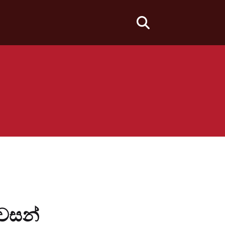
fas
fa-
search
අවසන්