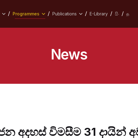
Programmes
Publications
E-Library
සිං
த
News
හජන අදහස් විමසීම 31 දායින් 