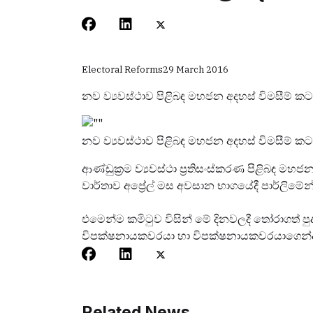
Electoral Reforms
29 March 2016
නව ව්‍යවස්ථාව පිළිබඳ මහජන අදහස් විමසීම් ක
නව ව්‍යවස්ථාව පිළිබඳ මහජන අදහස් විමසීම් ක
ආණ්ඩුක්‍රම ව්‍යවස්ථා ප්‍රතිසංස්කරණ පිළිබඳ 
වාර්තාව අප්‍රේල් මස අවසාන භාගයේදී පාර්ලිමේන්
එමෙන්ම කමිටුව විසින් මේ දිනවලදී තෝරාගත් පු
විපක්ෂනායකවරයා හා විපක්ෂනායකවරයාගෙන්ද 
Related News