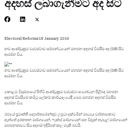
අදහස් ලබාගැනීමට අද සිට
Electoral Reforms
18 January 2016
නව ආණ්ඩුක්‍රම ව්‍යවස්ථාව සම්බන්ධයෙන් මහජන අදහස් විමසීම අද (18) සිට
ආරම්භ විය.
නව ආණ්ඩුක්‍රම ව්‍යවස්ථාව සම්බන්ධයෙන් මහජන අදහස් විමසීම අද (18) සිට
ආරම්භ විය.
කොළඹ විසුම්පායේ පිහිටි ආණ්ඩුක්‍රම ව්‍යවස්ථා සංශෝධන පිළිබ‍ද මහජන
අදහස් විමසීමේ කමිටු ලේකම් කාර්යාලයේදී මෙම මහජන අදහස් විමසීම
ආරම්භ විය.
රජයේ ප්‍රවෘත්ති දෙපාර්තමේන්තුව උපුටා දක්වමින් මාධ්‍යය වාර්තාකොට
ඇත්තේ දුරකතන මාර්ගයෙන්, ෆැක්ස් මාර්ගයෙන් සහ විද්‍යුත් තැපැල් මාර්ගයෙන්
මහජනතාවට සිය අදහස් ඉදිරිපත් කල හැකි බවයි.