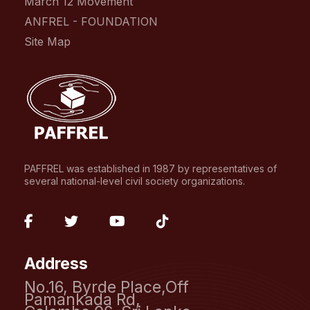
March 12 Movement
ANFREL - FOUNDATION
Site Map
PAFFREL was established in 1987 by representatives of
several national-level civil society organizations.
fab
fab
fab
fab
fa-
fa-
fa-
fa-
Address
facebook-
twitter
youtube
tiktok
No.16, Byrde Place,Off
f
Pamankada Rd,