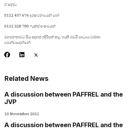
ඒ අනුව,
0112 437 676 දුරකථනයෙන් හෝ
0112 328 780 ෆැක්ස් අංකයෙන්
මහජනතාවට සිය අදහස් ඉදිරිපත් කළ හැකි බවයි මාධ්‍යය වාර්තා
පෙන්වාදෙන්නේ.
Related News
A discussion between PAFFREL and the
JVP
10 November 2021
A discussion between PAFFREL and the