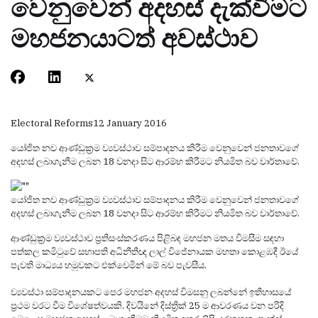
වෙනුවෙන් අදහස් දැක්වීමට
මහජනයාටත් අවස්ථාව
Electoral Reforms
12 January 2016
යෝජිත නව ආණ්ඩුක්‍රම ව්‍යවස්ථාව සම්පාදනය කිරීම වෙනුවෙන් ජනතාවගේ
අදහස් ලබාගැනීම ලබන 18 වනදා සිට ආරම්භ කිරීමට නියමිත බව වාර්තාවේ.
යෝජිත නව ආණ්ඩුක්‍රම ව්‍යවස්ථාව සම්පාදනය කිරීම වෙනුවෙන් ජනතාවගේ
අදහස් ලබාගැනීම ලබන 18 වනදා සිට ආරම්භ කිරීමට නියමිත බව වාර්තාවේ.
ආණ්ඩුක්‍රම ව්‍යවස්ථාව ප්‍රතිසංස්කරණය පිළිබඳ මහජන මතය විමසීම සඳහා
පත්කල කමිටුවේ සභාපති අධිනීතීඥ ලාල් විජේනායක මහතා කොළඹදී ඊයේ
පැවති මාධ්‍යය හමුවකට එක්වෙමින් මේ බව පැවසීය.
ව්‍යවස්ථා සම්පාදනයකට පෙර මහජන අදහස් විමසනු ලබන්නේ ඉතිහාසයේ
ප්‍රථම වරට වීම විශේෂත්වයකි. දිවයිනේ දිස්ත්‍රික් 25 ම ආවරණය වන පරිදි