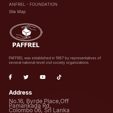
ANFREL - FOUNDATION
Site Map
PAFFREL was established in 1987 by representatives of
several national-level civil society organizations.
fab
fab
fab
fab
fa-
fa-
fa-
fa-
Address
facebook-
twitter
youtube
tiktok
No.16, Byrde Place,Off
f
Pamankada Rd,
Colombo 06, Sri Lanka