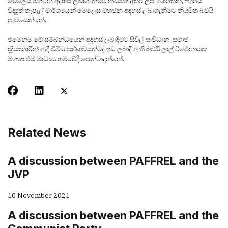
මෙලෙස මහජන අදහස් ලබාගැනීමට නියමිත අතර ලිපි, දුරකතන, ෆැක්ස්,
විද්‍යුත් තැපැල් මාර්ගයෙන් මෙලෙස මහජන අදහස් ලබාගැනීමට නියමිත බවයි
පැවසෙන්නේ.
එමෙන්ම මේ සම්බන්ධයෙන් අදහස් ලබාදීමට සිවිල් සංවිධාන, සමාජ
ක්‍රියාකාරීන් ආදී විවිධ පාර්ශවයන්ටද ඉඩ ලබාදී ඇති බවයි ලාල් විජේනායක
මහතා එම මාධ්‍යය හමුවේදී පෙන්වාදුන්නේ.
Related News
A discussion between PAFFREL and the
JVP
10 November 2021
A discussion between PAFFREL and the