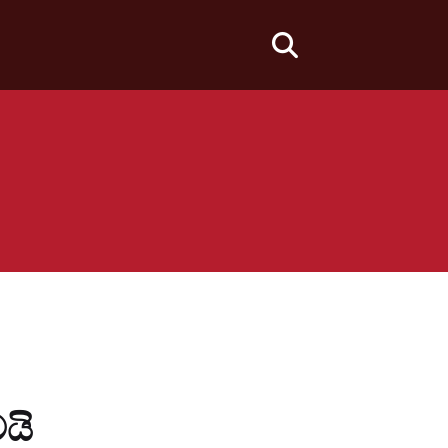
fas
fa-
search
යි