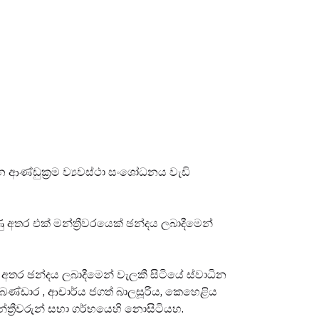
 ආණ්ඩුක්‍රම ව්‍යවස්ථා සංශෝධනය වැඩි
 අතර එක් මන්ත්‍රීවරයෙක් ඡන්දය ලබාදීමෙන්
ල අතර ඡන්දය ලබාදීමෙන් වැලකී සිටියේ ස්වාධින
න්ත බණ්ඩාර , ආචාර්ය ජගත් බාලසූරිය, කෙහෙළිය
මන්ත්‍රීවරුන් සභා ගර්භයෙහි නොසිටියහ.