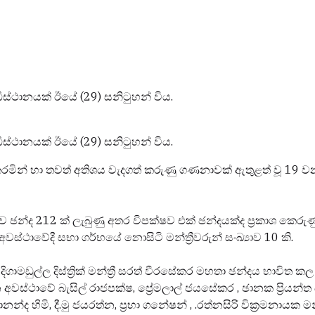
ිස්ථානයක් ඊයේ (29) සනිටුහන් විය.
ධිස්ථානයක් ඊයේ (29) සනිටුහන් විය.
මින් හා තවත් අතිශය වැදගත් කරුණු ගණනාවක් ඇතුළත් වූ 19 වන
ඡන්ද 212 ක් ලැබුණු අතර විපක්ෂව එක් ඡන්දයක්ද ප්‍රකාශ කෙරුණු
ස්ථාවේදී සභා ගර්භයේ නොසිටි මන්ත්‍රීවරුන් සංඛ්‍යාව 10 කි.
මඩුල්ල දිස්ත්‍රික් මන්ත්‍රී සරත් වීරසේකර මහතා ඡන්දය භාවිත ක
ුකරන අවස්ථාවේ බැසිල් රාජපක්ෂ, ප්‍රේමලාල් ජයසේකර , ඡානක ප්‍රිය
න්ද හිමි, දී.මු ජයරත්න, ප්‍රභා ගනේෂන් , .රත්නසිරි වික්‍රමනායක 