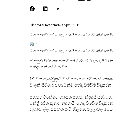
Electoral Reforms
29 April 2015
ශ්‍රී ලංකාවේ දේශපාලන ඉතිහාසයේ සුවිශේෂී සන්ධ
ශ්‍රී ලංකාවේ දේශපාලන ඉතිහාසයේ සුවිශේෂී සන්
ඒ අනුව විධායක ජනාධිපති ධූරයේ බලතල සීමා කර
ඡන්දයෙන් සම්මත විය.
19 වන ආණ්ඩුක්‍රම ව්‍යවස්ථා සංශෝධනයට පක්ෂව 
වැලකී සිටියේය. එමෙන්ම ඡන්ද විමසීම සිදුකරන අව
පනතට විපක්ෂව එක්සත් ජනතා නිදහස් සන්ධාන දිගා
මන්ත්‍රී අජිත් කුමාර මහතායි. ඡන්ද විමසීම සිද
රඹුක්වැල්ල, සුසන්ත පුංචි නිලමේ, එල්ලාවල මේධාන