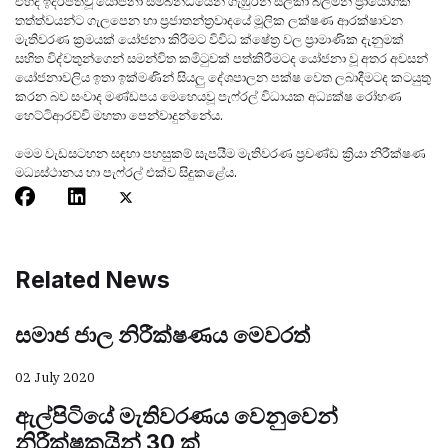
එහිදී ඉදිරිපත්වූ යෝජනා සම්බන්ධයෙන් ගැඹුරින් සලකා බලමින් ප්‍රායෝගික
තත්ත්වයන්ට ගැලපෙන හා ප්‍රජාතන්ත්‍රවාදයේ මූලික ලක්ෂණ ආරක්ෂාවන
මැතිවරණ ක්‍රමයක් යෝජනා කිරීමට විවිධ ක්ෂේත්‍ර වල ප්‍රාමාණික දැනුමක්
සහිත විද්වතුන්ගෙන් සමන්විත කමිටුවක් පත්කිරීමටද යෝජනා වූ අතර අවසන්
යෝජනාවලිය ඉතා ඉක්මණින් සියලු දේශපාලන පක්ෂ වෙත ලබාදීමටද කටයුතු
කරන බව සංවාද මණ්ඩපය මෙහෙයවූ පැෆ්රල් විධායක අධ්‍යක්ෂ රෝහණ
හෙට්ටිආරච්චි මහතා පෙන්වාදුන්නේය.
මෙම වැඩසටහන සඳහා පහසුකම් සැපයීම මැතිවරණ ප්‍රචණ්ඩ ක්‍රියා නිරීක්ෂණ
මධ්‍යස්ථානය හා පැෆ්රල් එක්ව සිදුකළේය.
Related News
සමාජ ජාල නිරීක්ෂණය මෙවරත්
02 July 2020
ඇල්පිටියේ මැතිවරණය වෙනුවෙන්
නිරීක්ෂකයින් 30 ක්