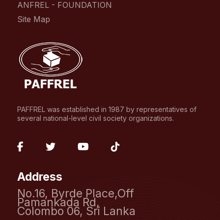
ANFREL - FOUNDATION
Site Map
PAFFREL was established in 1987 by representatives of
several national-level civil society organizations.
fab
fab
fab
fab
fa-
fa-
fa-
fa-
Address
facebook-
twitter
youtube
tiktok
No.16, Byrde Place,Off
f
Pamankada Rd,
Colombo 06, Sri Lanka