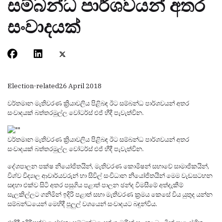
සම්බන්ධ පාර්ශවයන් අතර
සංවාදයක්
Election-related
26 April 2018
වර්තමාන මැතිවරණ ක්‍රියාවලිය පිළිබඳ ඊට සම්බන්ධ පාර්ශවයන් අතර
සංවාදයක් බත්තරමුල්ල වෝටර්ස් එජ් හීදී පැවැත්වින.
වර්තමාන මැතිවරණ ක්‍රියාවලිය පිළිබඳ ඊට සම්බන්ධ පාර්ශවයන් අතර
සංවාදයක් බත්තරමුල්ල වෝටර්ස් එජ් හීදී පැවැත්වින.
දේශපාලන පක්ෂ නියෝජිතයින්, මැතිවරණ කොමිෂන් සභාවේ සාමාජිකයින්,
විශ්ව විද්‍යාල ආචාර්යවරුන් හා සිවිල් සංවිධාන නියෝජිතයින් මෙම වැඩසටහන
සඳහා එක්ව සිටි අතර පසුගිය පළාත් පාලන ඡන්ද විමසීමේ අත්දැකීම්
සැලකිල්ලට ගනිමින් ඉදිරි පළාත් සභා මැතිවරණ ක්‍රමය කෙසේ විය යුතුද යන්න
සම්බන්ධයෙන් මෙහිදී පුලුල් වශයෙන් සංවාදයට බඳුන්විය.