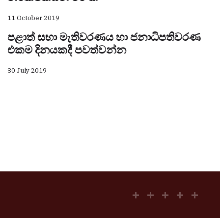
11 October 2019
පළාත් සභා මැතිවරණය හා ජනාධිපතිවරණ
එකම දිනයකදී පවත්වන්න
30 July 2019