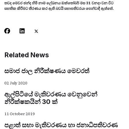
තවද මෙවර ඡන්ද හිමි නාම ලේඛනය ඔක්තෝබර් මස 31 වනදා වන විට
සහතික කිරීමට තීරණය කර ඇති බවයි සභාපතිවරයා පෙන්වාදී ඇත්තේ.
Related News
සමාජ ජාල නිරීක්ෂණය මෙවරත්
02 July 2020
ඇල්පිටියේ මැතිවරණය වෙනුවෙන්
නිරීක්ෂකයින් 30 ක්
11 October 2019
පළාත් සභා මැතිවරණය හා ජනාධිපතිවරණ