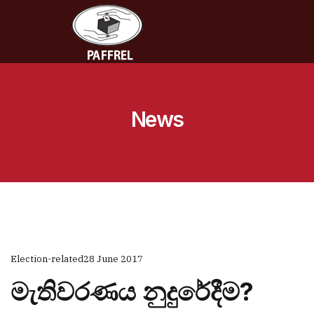
News
Election-related
28 June 2017
මැතිවරණය නුදුරේදීම?