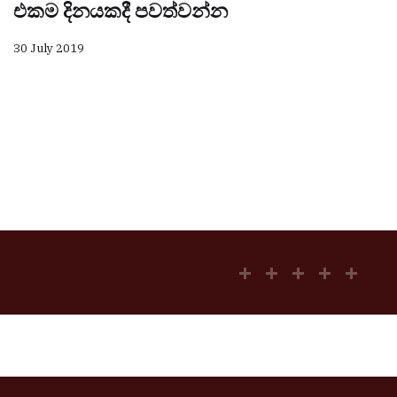
එකම දිනයකදී පවත්වන්න
30 July 2019