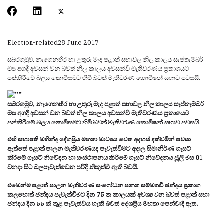
Election-related
28 June 2017
සබරගමුව, නැගෙනහිර හා උතුරු මැද පළාත් සභාවල නිල කාලය සැප්තැම්බර්
මස අගදී අවසන් වන බවත් නිල කාලය අවසන්වී මැතිවරණය ප්‍රකාශයට
පත්කිරීමේ බලය කොමිසමට හිමි බවත් මැතිවරණ කොමිෂන් සභාව පවසයි.
සබරගමුව, නැගෙනහිර හා උතුරු මැද පළාත් සභාවල නිල කාලය සැප්තැම්බර්
මස අගදී අවසන් වන බවත් නිල කාලය අවසන්වී මැතිවරණය ප්‍රකාශයට
පත්කිරීමේ බලය කොමිසමට හිමි බවත් මැතිවරණ කොමිෂන් සභාව පවසයි.
එහි සභාපති මහින්ද දේශප්‍රිය මහතා මාධ්‍යය වෙත අදහස් දක්වමින් පවසා
ඇත්තේ පළාත් පාලන මැතිවරණයද පැවැත්වීමට අදාල සීමානිර්ණ ගැසට්
කිරීමේ ගැසට් නිවේදන හා සංස්ථාපනය කිරීමේ ගැසට් නිවේදනය ජූලි මස 01
වනදා සිට බලපැවැත්වෙන පරිදි නිකුත්වී ඇති බවයි.
එමෙන්ම පළාත් පාලන මැතිවරණ සංශෝධන පනත සම්මතවී ඡන්දය ප්‍රකාශ
කලහොත් ඡන්දය පැවැත්වීමට දින 75 ක කාලයක් අවශ්‍ය වන බවත් පළාත් සභා
ඡන්දය දින 55 ක් තුළ පැවැත්විය හැකි බවත් දේශප්‍රිය මහතා පෙන්වාදී ඇත.