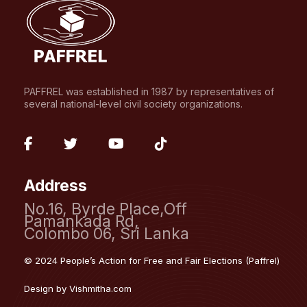
PAFFREL was established in 1987 by representatives of
several national-level civil society organizations.
fab
fab
fab
fab
fa-
fa-
fa-
fa-
Address
facebook-
twitter
youtube
tiktok
No.16, Byrde Place,Off
f
Pamankada Rd,
Colombo 06, Sri Lanka
© 2024 People’s Action for Free and Fair Elections (Paffrel)
Design by
Vishmitha.com