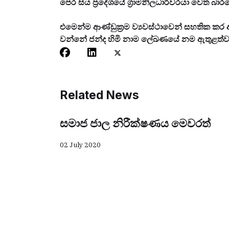
පෙර සිය ප්‍රදේශයේ ග්‍රාමනිලධාරීවරයා වෙත බා
එමෙන්ම ආණ්ඩුක්‍රම ව්‍යවස්ථාවෙන් සහතික කර
වන්නේ ජන්ද හිමි නාම ලේඛණයේ නම ඇතුළත්ව ති
Related News
සමාජ ජාල නිරීක්ෂණය මෙවරත්
02 July 2020