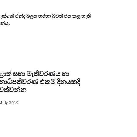
 හැක්කේ ජන්ද බලය හරහා බවත් එය කළ හැති
්නේය.
ළාත් සභා මැතිවරණය හා
නාධිපතිවරණ එකම දිනයකදී
වත්වන්න
 July 2019