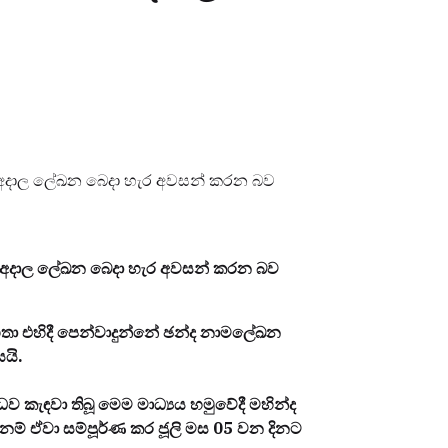
යට අදාල ලේඛන බෙදා හැර අවසන් කරන බව
යට අදාල ලේඛන බෙදා හැර අවසන් කරන බව
 මහතා එහිදී පෙන්වාදුන්නේ ඡන්ද නාමලේඛන
යි.
කැඳවා තිබූ මෙම මාධ්‍යය හමුවේදී මහින්ද
නම් ඒවා සම්පූර්ණ කර ජූලි මස 05 වන දිනට