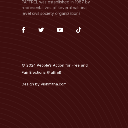
PAFFREL was established in 1987 by
representatives of several national-
level civil society organizations.
fab
fab
fab
fab
fa-
fa-
fa-
fa-
facebook-
twitter
youtube
tiktok
f
© 2024 People’s Action for Free and
Fair Elections (Paffrel)
Design by
Vishmitha.com