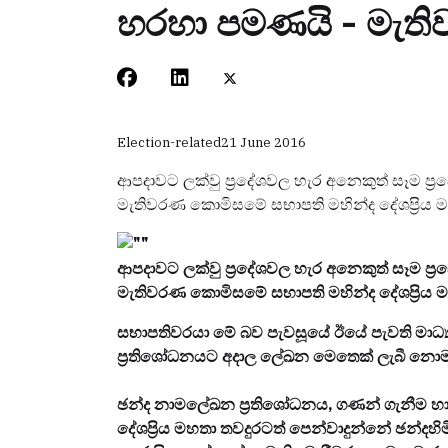
හරහා පමණයි - මැත
Election-related
21 June 2016
ආපදාවට ලක්වු ප්‍රදේශවල හැර අනෙකුත් සෑම 
මැතිවරණ කොමිසමේ සභාපති මහින්ද දේශප්‍රිය 
ආපදාවට ලක්වු ප්‍රදේශවල හැර අනෙකුත් සෑම 
මැතිවරණ කොමිසමේ සභාපති මහින්ද දේශප්‍රිය 
සභාපතිවරයා මේ බව පැවසූයේ ඊයේ පැවති මාධ්‍යය
ප්‍රතිශෝධනයට අදාල ලේඛන මෙතෙක් ලැබී නොමැති
ඡන්ද නාමලේඛන ප්‍රතිශෝධනය, ගණන් ගැනීම හා ම
දේශප්‍රිය මහතා තවදුරටත් පෙන්වාදුන්නේ ඡන්ද