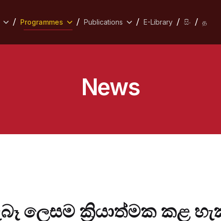
Programmes
Publications
E-Library
සිං
த
News
ැබෑ ලෙසම ක්‍රියාත්මක කළ හ