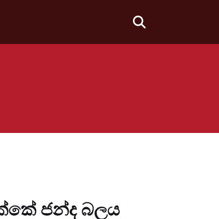
fas
fa-
search
ැක්කේ ජන්ද බලය