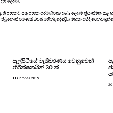
රදෙන ලෙසයි.
 ඇති ජනතාව සතු ජනතා පරමාධිපත්‍ය සැබෑ ලෙසම ක්‍රියාත්මක කළ
බුනොත් පමණක් බවත් මහින්ද දේශප්‍රිය මහතා එහිදී පෙන්වාදුන
ඇල්පිටියේ මැතිවරණය වෙනුවෙන්
ප
නිරීක්ෂකයින් 30 ක්
ජ
ප
11 October 2019
30