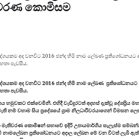
ිවරණ කොමිසම
ප්‍රදේශයකම අද වනවිට 2016 ජන්ද හිමි නාම ලේඛණ ප්‍රතිශෝධන
මහතා පැවසීය.
ප්‍රදේශයකම අද වනවිට 2016 ජන්ද හිමි නාම ලේඛණ ප්‍රතිශෝධන
මහතා පැවසීය.
 හමුවකට එක්වෙමිනි. එහිදී වැඩිදුරටත් අදහස් දැක්වූ දේශප්‍රිය
 නම් වහාම සිය ප්‍රදේශයේ ග්‍රාම නිලධාරීවරයාගෙන් විමසන ලෙස
ැතිවරණ කොමිෂන් සභාවේ ඉදිරි උපායමාර්ගිය සැලැස්ම සම්බන්ධව 
හිමි නාමලේඛන ප්‍රති‍ශෝධනයට අදාල ලේඛන මේ වන විටත් ලැබී ඇත්