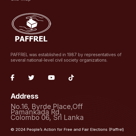
PAFFREL was established in 1987 by representatives of
several national-level civil society organizations.
fab
fab
fab
fab
fa-
fa-
fa-
fa-
Address
facebook-
twitter
youtube
tiktok
No.16, Byrde Place,Off
f
Pamankada Rd,
Colombo 06, Sri Lanka
© 2024 People’s Action for Free and Fair Elections (Paffrel)