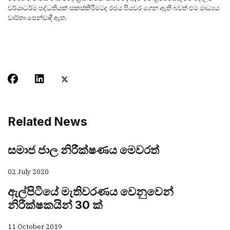
චර්යාධර්ම පද්ධතියක් සකස්කිරීමටද රජය පියවර ගෙන ඇති බවත් එම මාධ්‍යය
වාර්තා පෙන්වාදී ඇත.
Related News
සමාජ ජාල නිරීක්ෂණය මෙවරත්
02 July 2020
ඇල්පිටියේ මැතිවරණය වෙනුවෙන්
නිරීක්ෂකයින් 30 ක්
11 October 2019